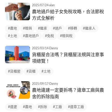
2025/07/24
·
alan
農地過戶給子女免稅攻略，合法節稅
方式全解析
#農地
#贈與
#繼承
#過戶
#移轉
#繼承人
#土地
#農地過戶
#免稅
#贈與稅
2025/03/14
·
Danny
貨櫃屋合法嗎？貨櫃屋法規與注意事
項總覽！
#貨櫃屋
#貨櫃
#土地
2025/09/17
·
Danny
農地違建一定要拆嗎？違章工廠與農
舍的拆除指南
#違建
#農地
#拆除
#工廠
#違章工廠