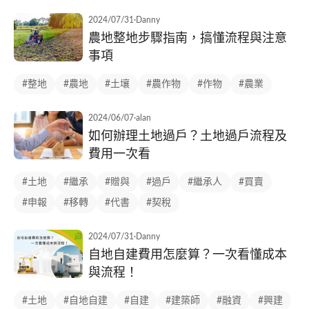
2024/07/31
·
Danny
農地整地步驟指南，搞懂流程與注意
事項
#整地
#農地
#土壤
#農作物
#作物
#農業
2024/06/07
·
alan
如何辦理土地過戶？土地過戶流程及
費用一次看
#土地
#繼承
#贈與
#過戶
#繼承人
#買賣
#申報
#移轉
#代書
#契稅
2024/07/31
·
Danny
自地自建費用怎麼算？一次看懂成本
與流程！
#土地
#自地自建
#自建
#建築師
#融資
#興建