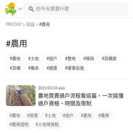
PRO360
知識
#農用
#農用
#農地
#土地
#過戶
#整地
#贈與
#貨櫃屋
#貨櫃
#繼承
#違建
#肇事逃逸
2025/04/24
·
alan
農地買賣過戶流程看這篇，一次搞懂
過戶資格、時間及限制
#農地
#買賣
#土地
#過戶
#農用
#農業
#農用證明
#土地增值稅