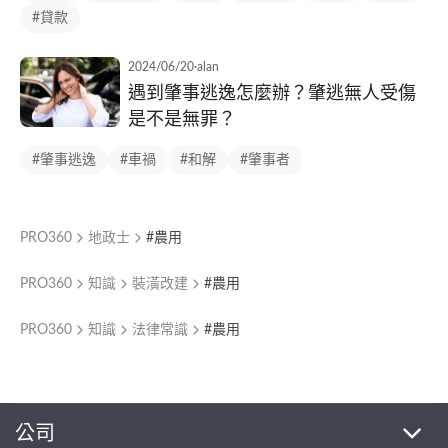
#貸款
2024/06/20
·
alan
遇到肇事逃逸怎麼辦？肇逃無人受傷
是不是無罪？
#肇事逃逸
#車禍
#和解
#肇事者
PRO360
地政士
#農用
PRO360
知識
裝潢改建
#農用
PRO360
知識
法律常識
#農用
繼續完成
公司