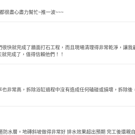
都很盡心盡力幫忙~推一波~~~
們很快就完成了牆面打石工程，而且現場清理得非常乾淨，讓我
天就完成了，值得信賴他們！！
率也非常高，拆除浴缸過程中沒有造成任何磕碰或損壞，拆除後
道防水層。地磚斜坡做得非常好 排水效果超出預期 完工後還親