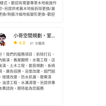
/樣式。歡迎有需要專業木地板施作
您~另提供老舊木地板拆除更換/漏
更換/熱脹冷縮地板變形更換~歡迎
需求的您找專業施作木地板的我
。
小哥空間規劃，室內設計裝修，老屋翻新，房屋醫生
4.8
61 次僱用
好！我們的服務項目：拆除打石、
內裝潢、舊屋翻修、水電工程、店
裝潢、土木工程、套房規劃、系統
俱、廣告招牌、浴室改建、鋁門鋁
、增建改建、防水抓漏、廢棄清
、油漆工程、水溝清理，另提供專
免費諮詢，期待能為您服務