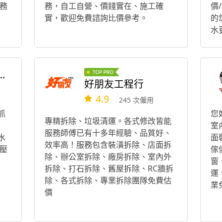
務
務，自工自營、價錢實在、施工確
價
實，歡迎免費諮詢比價參考。
的
水
有
們
企業社防水工程
好朋友工程行
4.9
245 次僱用
抓
您
專精拆除、垃圾清運。各式修改皆能
室
服務師傅已有十多年經驗、品質好、
水
面
效率高！服務包含裝潢拆除、店面拆
壓
傢
除、辦公室拆除、廠房拆除、室內外
窗
拆除、打石拆除、舊屋拆除、RC牆拆
運
除、各式拆除、專業拆除團隊免費估
業
價