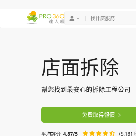
找專家
買服務
店面拆除
幫您找到最安心的拆除工程公司
免費取得報價
平均
評分
4.87/5
（5,18