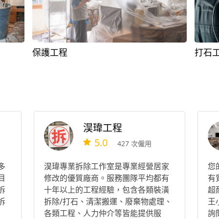
保護工程
打石
淏瑋工程
5.0
427 次僱用
多
淏瑋專業拆除工作室是專業經營居家
您
目
修改的優質廠商。服務團隊平均都有
有
拆
十年以上的工程經驗，包含各類裝潢
超
拆
拆除/打石、清潔搬運、廢棄物處理、
王
各類工程、人力仲介等皆能提供服
詢