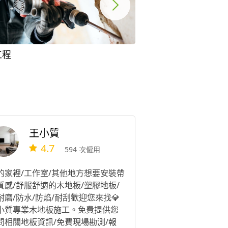
工程
廠房拆除
王小質
4.7
594 次僱用
的家裡/工作室/其他地方想要安裝帶
質感/舒服舒適的木地板/塑膠地板/
耐磨/防水/防焰/耐刮歡迎您來找💎
小質專業木地板施工。免費提供您
問相關地板資訊/免費現場勘測/報