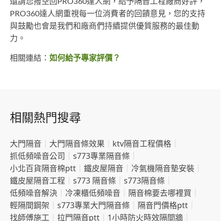
還請您撥空回PRO360達人網，給予隔音工程廠商好評，
PRO360達人網重視每一位消費者的回饋意見，您的支持
與鼓勵也會是我們和廠商們持續提供優質服務的最佳動
力。
相關連結：
如何給予專家評價？
相關熱門搜尋
大門隔音
｜
大門隔音條效果
｜
ktv隔音工程價格
｜
抓低頻噪音公司
｜
s773專業隔音條
｜
小北百貨隔音棉ptt
｜
鐵皮屋隔音
｜
冷氣機隔音墊安裝
｜
鐵皮屋隔音工程
｜
s773 隔音條
｜
s773隔音條
｜
低頻噪音解決
｜
冷凍櫃低頻噪音
｜
隔音棉要去哪裡買
｜
輕隔間鋼架
｜
s773專業大門隔音條
｜
隔音門價格ptt
｜
找師傅施工
｜
拉門隔音ptt
｜
1小時防火時效隔間牆
｜