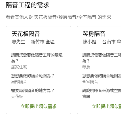
隔音工程的需求
看看其他人對 天花板隔音/琴房隔音/全室隔音 的需求
天花板隔音
琴房隔音
廖先生
新竹市 全區
陳小姐
台南市 學甲
請問您需要做隔音工程的環境
請問您需要做隔音工程的
為？
為？
居家住宅
琴房
您想要做的隔音範圍為？
您想要做的隔音範圍為？
局部隔音
全室隔音
需要局部隔音的地方為？
請說明噪音來源或空間用
天花板
資訊
需要隔絕彈琴聲傳出去
立即提出類似需求
立即提出類似需