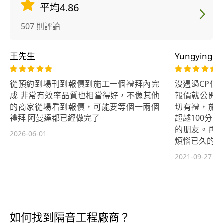
平均4.86
507 則評論
王先生
Yungying W
從預約到場刊到報價到施工一個禮拜內完
沒遇過CP值
成 非常有效率品質也相當得好，不像其他
報價就公開
的商家從場看到報價，可能要等個一兩個
切有禮，施
禮拜 阿曼達都已經做完了
超越100分
的朋友。再
2026-06-01
煩惱已久的問
2021-09-27
如何找到隔音工程廠商？