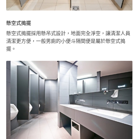
懸空式搗擺
懸空式搗擺採用懸吊式設計，地面完全淨空，讓清潔人員
清潔更方便，一般男廁的小便斗隔間便是屬於懸空式搗
擺。