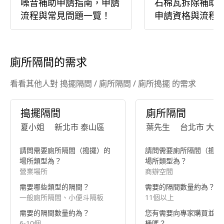
噪音補助申請指南，申請
石棉瓦拆除補助
流程與常見問題一覽！
申請資格與流程
廁所隔間的需求
看看其他人對 搗擺隔間 / 廁所隔間 / 廁所搗擺 的需求
搗擺隔間
廁所隔間
夏小姐
新北市 泰山區
葉先生
台北市 大安
請問需要廁所隔間（搗擺）的
請問需要廁所隔間（搗擺
場所類型為？
場所類型為？
營業場所
商辦空間
需要哪些類型的隔間？
需要的隔間數量約為？
一般廁所隔間、小便斗隔板
11個以上
需要的隔間數量約為？
您有需要向專家購買並安
6-10個
桶嗎？