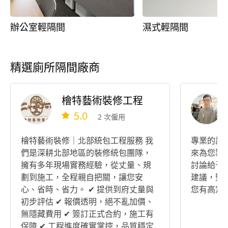
辦公室輕隔間
濕式輕隔間
精選廁所隔間廠商
檜特藝術裝修工程
5.0
2 次僱用
檜特藝術裝修｜北部統包工程服務 我
專業的設
們是深耕北部地區的裝修統包團隊，
來為您製
擁有多年現場實務經驗，從丈量、規
討論給予
劃到施工，全程親自把關，讓您安
建議，堅
心、省時、省力。 ✔ 提供到府丈量與
您有高定
初步評估 ✔ 報價透明，絕不亂加價、
無隱藏費用 ✔ 簽訂正式合約，施工有
保障 ✔ 工程進度確實掌控，品質穩定