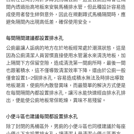
間內透過抬高地板來安裝馬桶排水管，但此種設計容易造
成使用者發生絆倒意外，因此在規劃蹲式馬桶隔間時，應
避免隔間內出現高低差，確保使用安全。
每間隔間建議都設置排水孔
公廁最讓人詬病的地方在於地板經常處於潮濕狀態，這是
因為公廁清潔人員習慣直接使用水管灑水來清洗地板，加
上隔間下方保留空隙，造成清洗第一間廁所時，最後一間
也跟著積水，這不僅導致清潔效率下降，還由於公廁一般
僅會設置1~2個排水孔，容易造成積水無法及時排出導致
地板潮濕，使廁所內散發異味，而最簡單的解決方式便是
在每間隔間內都設置排水孔，讓污水能快速經由排水孔排
出，便能使公廁地板常保乾燥，異味不易殘留。
小便斗區也建議每間都設置排水孔
除了封閉的馬桶區外，男廁的小便斗區也同樣建議於每座
小便斗下方設置排水孔，讓清潔人員清潔小便斗區更方