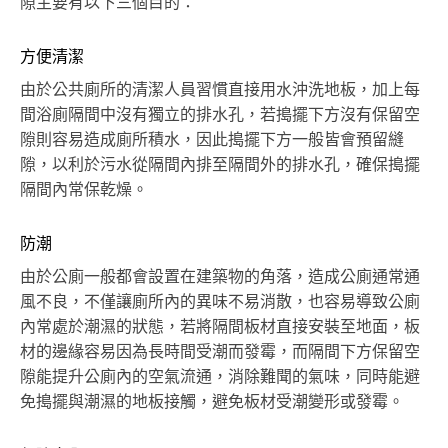
隙主要有以下三個目的：
方便清潔
由於公共廁所的清潔人員習慣直接用水沖洗地板，加上每
間浴廁隔間中沒有獨立的排水孔，若搗擺下方沒有保留空
隙則容易造成廁所積水，因此搗擺下方一般皆會預留縫
隙，以利於污水從隔間內排至隔間外的排水孔，確保搗擺
隔間內常保乾燥。
防潮
由於公廁一般都會設置在建築物的角落，造成公廁通常通
風不良，不僅讓廁所內的異味不易消散，也容易導致公廁
內常處於潮濕的狀態，若將隔間板材直接安裝至地面，板
材的邊緣容易因為長時間受潮而發霉，而隔間下方保留空
隙能提升公廁內的空氣流通，消除難聞的氣味，同時能避
免搗擺與潮濕的地板接觸，避免板材受潮變形或發霉。