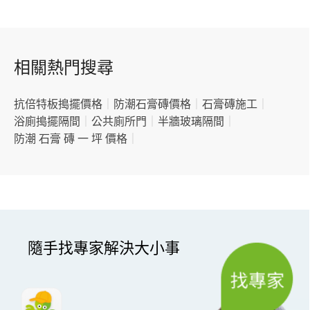
相關熱門搜尋
抗倍特板搗擺價格
｜
防潮石膏磚價格
｜
石膏磚施工
｜
浴廁搗擺隔間
｜
公共廁所門
｜
半牆玻璃隔間
｜
防潮 石膏 磚 一 坪 價格
｜
隨手找專家解決大小事