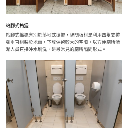
站腳式搗擺
站腳式搗擺有別於落地式搗擺，隔間板材是利用四隻支撐
腳垂直組裝於地面，下放保留較大的空隙，以方便廁所清
潔人員直接沖水刷洗，是最常見的廁所隔間形式。