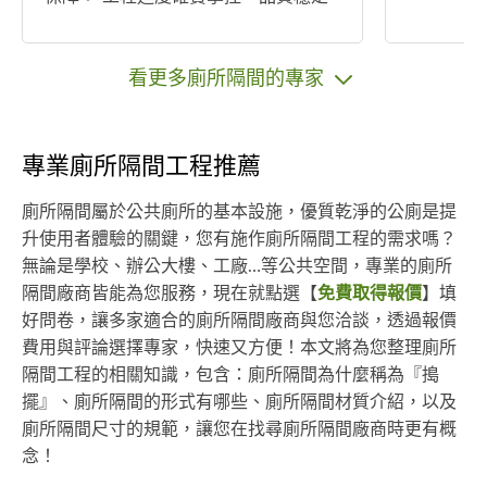
我們不走高額設計費路線，將預算用
在真正重要的施工品質上，替您做到
高CP值的實用空間。 服務項目包含：
看更多廁所隔間的專家
▪ 居家室內裝潢 ▪ 辦公室規劃 ▪ 店面裝
修 ▪ 廠房施工 ▪ 露營車裝修 ▪ 鐵皮屋裝
潢 ▪ 拆除 / 泥作 / 水電 / 木作 / 油漆 等
專業廁所隔間工程推薦
整體工程 不論是新裝修或小修改，我
們都會站在業主角度，給您最實在的
廁所隔間屬於公共廁所的基本設施，優質乾淨的公廁是提
建議與做法。 📩 歡迎來訊諮詢，可以
升使用者體驗的關鍵，您有施作廁所隔間工程的需求嗎？
配合開發票，也歡迎設計公司長期配
無論是學校、辦公大樓、工廠…等公共空間，專業的廁所
合合作 一起把空間做好，是我們最在
隔間廠商皆能為您服務，現在就點選【
免費取得報價
】填
意的事。
好問卷，讓多家適合的廁所隔間廠商與您洽談，透過報價
費用與評論選擇專家，快速又方便！本文將為您整理廁所
隔間工程的相關知識，包含：廁所隔間為什麼稱為『搗
擺』、廁所隔間的形式有哪些、廁所隔間材質介紹，以及
廁所隔間尺寸的規範，讓您在找尋廁所隔間廠商時更有概
念！