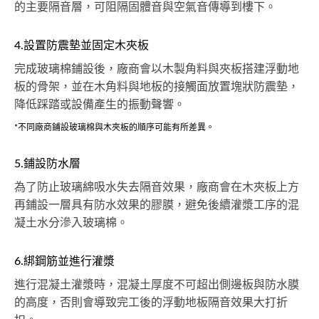
的主要隔音層，可阻隔固體音與空氣音傳導到樓下。
4.設置防震墊並固定木夾板
完成玻璃棉鋪設後，廠商會以木製角料與夾板搭建浮動地
板的骨架，並在木角料與地板的接觸面放置塊狀防震墊，
降低踩踏或設備產生的振動聲響。
*不同廠商鋪設玻璃棉與木夾板的順序可能有所差異。
5.鋪設防水層
為了防止玻璃綿吸水失去隔音效果，廠商會在木夾板上方
再鋪設一層具有防水效果的膠膜，避免後續灌漿工序的混
凝土水分滲入玻璃棉。
6.綁鋼筋並進行灌漿
進行混凝土灌漿時，混凝土厚度不可超出側邊板與防水膜
的高度，否則會導致完工後的浮動地板隔音效果大打折