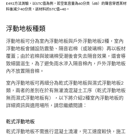
E492方法測驗，以STC值為例，若空氣音量為60分貝（dB）的聲音穿透某材
料後減少40分貝，該材料的STC值=40。
浮動地板種類
浮動地板可分為室內浮動地板與戶外浮動地板2種，室內
浮動地板會鋪設防震墊、隔音岩棉（或玻璃棉）再以板材
覆蓋；由於岩棉與玻璃棉受潮後會失去隔音效果，還會導
致細菌滋生，為了避免雨水滲入隔音棉內，戶外浮動地板
內不放置隔音棉。
室內浮動地板可再細分為乾式浮動地板與濕式浮動地板2
類，兩者的差別在於有無灌澆混凝土工序（乾式浮動地板
無而濕式浮動地板有），以下將介紹2種室內浮動地板的
詳細資訊與適用場所，請您繼續閱讀：
乾式浮動地板
乾式浮動地板不需進行混凝土澆灌，完工速度較快，施工