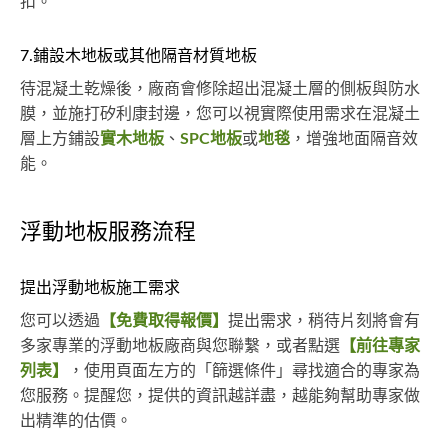
扣。
7.鋪設木地板或其他隔音材質地板
待混凝土乾燥後，廠商會修除超出混凝土層的側板與防水
膜，並施打矽利康封邊，您可以視實際使用需求在混凝土
層上方鋪設
實木地板
、
SPC地板
或
地毯
，增強地面隔音效
能。
浮動地板服務流程
提出浮動地板施工需求
您可以透過
【免費取得報價】
提出需求，稍待片刻將會有
多家專業的浮動地板廠商與您聯繫，或者點選
【前往專家
列表】
，使用頁面左方的「篩選條件」尋找適合的專家為
您服務。提醒您，提供的資訊越詳盡，越能夠幫助專家做
出精準的估價。