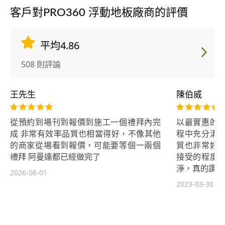
客戶對PRO360 浮動地板廠商的評價
平均4.86
508 則評論
王先生
陳伯威
從預約到場刊到報價到施工一個禮拜內完
以最實惠的
成 非常有效率品質也相當得好，不像其他
程中充分溝
的商家從場看到報價，可能要等個一兩個
質也非常好
禮拜 阿曼達都已經做完了
接受的程度
淨，真的讚！👍
2026-06-01
2023-03-30