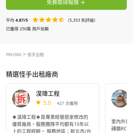
免費取得報價
平均
4.87/5
（5,353 則評論）
已獲得 250萬 用戶信賴
>
PRO360
怪手出租
精選怪手出租廠商
淏瑋工程
5.0
427 次僱用
🍀淏瑋工程🍀是專業經營居家修改的
室內外拆
優質廠商，服務團隊平均都有15年以
磚牆RC
上的工程經驗。 服務地區：新北市/台