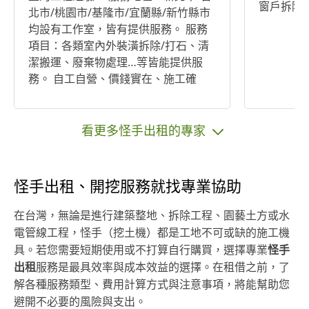
窗戶拆除
北市/桃園市/基隆市/宜蘭縣/新竹縣市
均設有工作室，皆有提供服務。 服務
項目：各類室內外裝潢拆除/打石、清
潔搬運、廢棄物處理…等皆能提供服
務。 自工自營、價錢實在、施工確
實，歡迎聯絡我們團隊免費手機諮詢/
場刊/報價/比價，歡迎隨時來電🙏 過
年期間、全年無休、如有需要免費手
看更多怪手出租的專家
機諮詢/場刊/報價/比價，歡迎隨時來
電🙏
怪手出租、開挖服務就找專業協助
在台灣，無論是進行建築整地、拆除工程、園藝土方或水
電管線工程，怪手（挖土機）都是工地不可或缺的施工機
具。若您需要短期使用或不打算自行購買，選擇專業
怪手
出租
服務是最具效率與成本效益的選擇。在租借之前，了
解各種服務類型、費用計算方式與注意事項，將能幫助您
避開不必要的風險與支出。