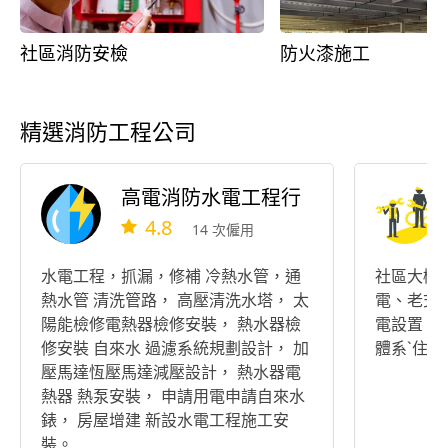
社區消防安檢
防火漆施工
精選消防工程公司
高電消防水電工程行
4.8
14 次僱用
水電工程，抓漏，修補 冷熱水管，通
社區大樓
熱水管 清洗管路， 高壓清洗水塔， 太
電、老式
陽能檢修電熱器檢修安裝， 熱水器檢
電設置、
修安裝 自來水 過濾系統規劃設計， 加
體系`住
壓馬達恆壓馬達減壓設計， 熱水器電
熱器 熱泵安裝， 申請用電申請自來水
錶， 房屋增建 新設水電工程施工安
裝。