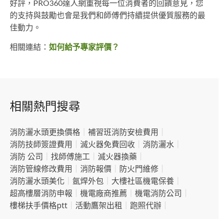
好評，PRO360達人網重視每一位消費者的回饋意見，您
的支持與鼓勵也會是我們和師傅們持續提供優質服務的最
佳動力。
相關連結：
如何給予專家評價？
相關熱門搜尋
消防灑水頭更換價格
｜
補習班消防安檢費用
｜
消防技師簽證費用
｜
滅火器免費回收
｜
消防灑水
｜
消防 公司
｜
找師傅施工
｜
滅火器換藥
｜
消防管線修改費用
｜
消防報價
｜
防火門維修
｜
消防灑水頭美化
｜
氬焊外包
｜
大樓社區機電保養
｜
超高樓層消防申報
｜
機電廠商推薦
｜
機電消防公司
｜
樓梯扶手價格ptt
｜
活動鷹架出租
｜
跑照代辦
｜