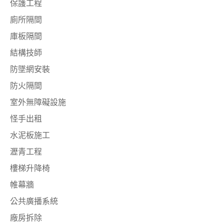
保護工程
廁所隔間
庫板隔間
結構技師
防墜網安裝
防火隔間
室外無障礙設施
怪手出租
水泥板施工
瀝青工程
樓梯升降椅
帷幕牆
公共廣播系統
廠房拆除