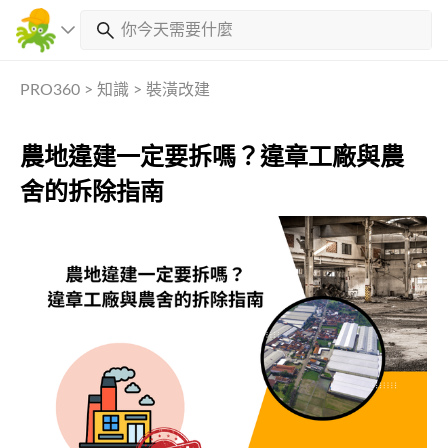
PRO360
>
知識
>
裝潢改建
農地違建一定要拆嗎？違章工廠與農
舍的拆除指南