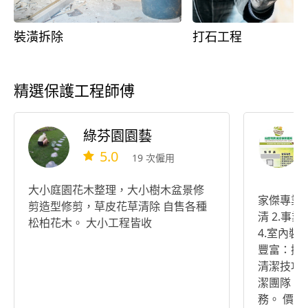
裝潢拆除
打石工程
精選保護工程師傅
綠芬園園藝
5.0
19 次僱用
大小庭園花木整理，大小樹木盆景修
家傑專業清潔事業
剪造型修剪，草皮花草清除 自售各種
清 2.事業廢棄物清運 3.拆除工程承包
松柏花木。 大小工程皆收
4.室內裝潢設計 5.清
豐富：擁
清潔技巧。 專業團隊：擁有專
潔團隊，
務。 價格合理：提供免費現場估價服