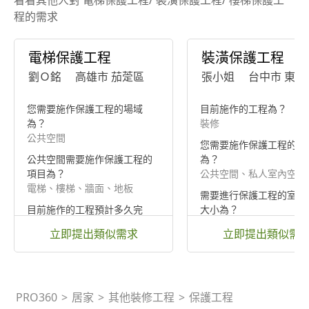
程的需求
電梯保護工程
裝潢保護工程
劉Ｏ銘
高雄市 茄萣區
張小姐
台中市 東勢
您需要施作保護工程的場域
目前施作的工程為？
為？
裝修
公共空間
您需要施作保護工程的場
公共空間需要施作保護工程的
為？
項目為？
公共空間、私人室內空間
電梯、樓梯、牆面、地板
需要進行保護工程的室內
目前施作的工程預計多久完
大小為？
工？
10-20坪
立即提出類似需求
立即提出類似需
一個月以內
PRO360
>
居家
>
其他裝修工程
>
保護工程