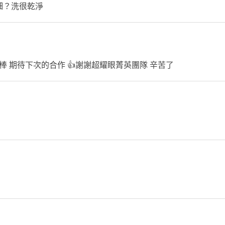
細？洗很乾淨
我
也
棒 期待下次的合作 👍謝謝超耀眼菁英團隊 辛苦了