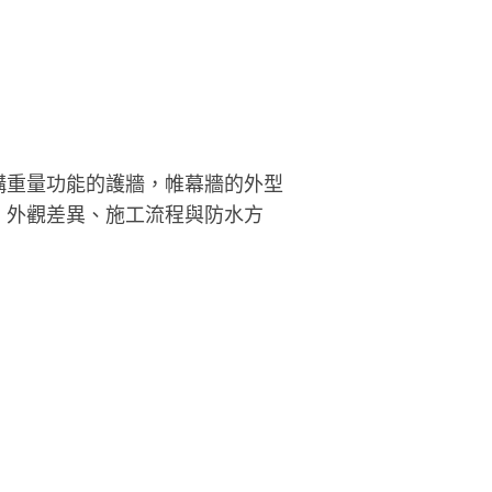
務品質，強調現場人員與業主溝通
順暢。 高CP質的服務，解決各種高
外牆的疑難雜症，您到不了的地
，交給我們來幫您處理。
構重量功能的護牆，帷幕牆的外型
、外觀差異、施工流程與防水方