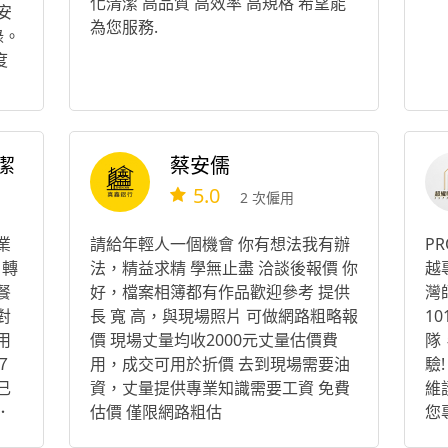
化清潔 高品質 高效率 高規格 希望能
安
為您服務.
錄。
度
對
潔
蔡安儒
5.0
2 次僱用
業
請給年輕人一個機會 你有想法我有辦
PR
７轉
法，精益求精 學無止盡 洽談後報價 你
越專
餐
好，檔案相簿都有作品歡迎參考 提供
灣
對
長 寬 高，與現場照片 可做網路粗略報
1
用
價 現場丈量均收2000元丈量估價費
隊
７
用，成交可用於折價 去到現場需要油
驗
己
資，丈量提供專業知識需要工資 免費
維
．
估價 僅限網路粗估
您
待
施