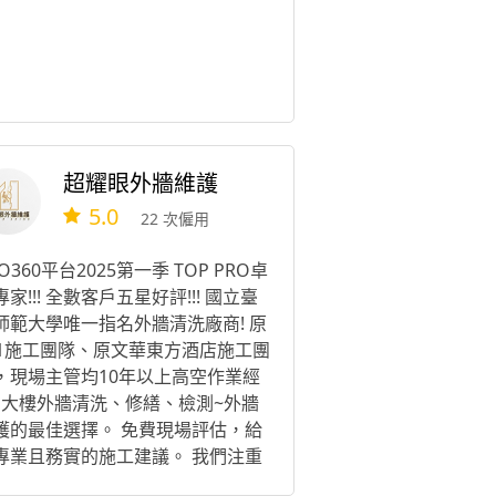
超耀眼外牆維護
5.0
22 次僱用
O360平台2025第一季 TOP PRO卓
家!!! 全數客戶五星好評!!! 國立臺
師範大學唯一指名外牆清洗廠商! 原
01施工團隊、原文華東方酒店施工團
，現場主管均10年以上高空作業經
! 大樓外牆清洗、修繕、檢測~外牆
護的最佳選擇。 免費現場評估，給
專業且務實的施工建議。 我們注重
工人員素質，先要求安全，再追求