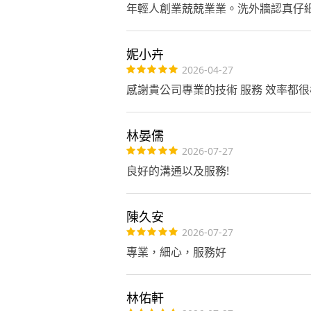
年輕人創業兢兢業業。洗外牆認真仔
素來處理，我們準備好了您家就是
家希望能給我們一次服務的機會，
顛覆我們與傳統居清的差別在哪
妮小卉
2026-04-27
感謝貴公司專業的技術 服務 效率都很
林晏儒
2026-07-27
良好的溝通以及服務!
陳久安
2026-07-27
專業，細心，服務好
林佑軒