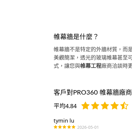
來店的每一位賓客也因為自己的堅
始終有不少常客回流．為何一頭栽
清潔這個行業呢．起於自己的龜毛
強迫症做祟加上也曾有過一般４Ｈ
２０００居清不愉快經驗．於是
帷幕牆是什麼？
就．．．．．．．．．．．做餐飲
清潔有些許共同之處 如“餐飲 食物
帷幕牆不是特定的外牆材質，而
進到口中就知道好不好吃．食材新
美觀簡潔，透光的玻璃帷幕甚至
新鮮然而清潔服務過一次就知道層
式，讓您與
帷幕工程
廠商洽談時
次．水平到什麼程度兩者之間都是
有一次機會．即然我可以將餐飲做
一定的水平為何清潔不行呢．雖然
們是剛起步的公司但不是亂無章法
客戶對PRO360 帷幕牆廠
們使用全球最大德國清潔設備，最
美國進口水濾式清淨機服務，以設
平均4.84
的效能來達到傳統使用藥劑的功效
所以基本上我們不使用藥劑，哪怕
tymin lu
廚房的油垢也以設備來清除，倘若
2026-05-01
深層難處理的污垢也是用中性天然