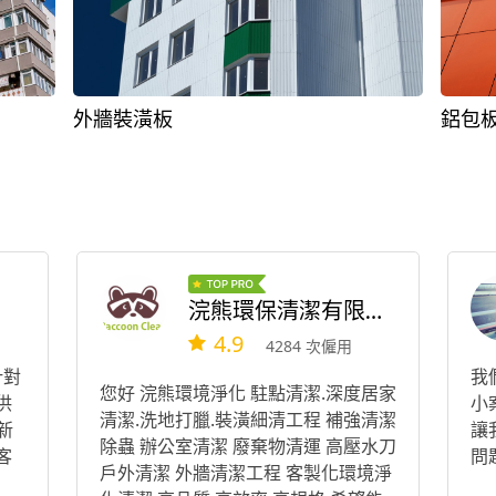
外牆裝潢板
鋁包
浣熊環保清潔有限公司
4.9
4284 次僱用
針對
我
您好 浣熊環境淨化 駐點清潔.深度居家
供
小
清潔.洗地打臘.裝潢細清工程 補強清潔
新
讓
除蟲 辦公室清潔 廢棄物清運 高壓水刀
客
問
戶外清潔 外牆清潔工程 客製化環境淨