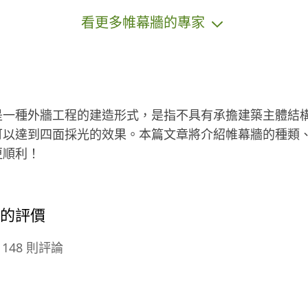
持
服
看更多帷幕牆的專家
進
的
．
空
／
方
跟
一
是一種外牆工程的建造形式，是指不具有承擔建築主體結
不
可以達到四面採光的效果。本篇文章將介紹帷幕牆的種類
更順利！
只
到
我
我
商的評價
新
備
148 則評論
，
是
有
酵