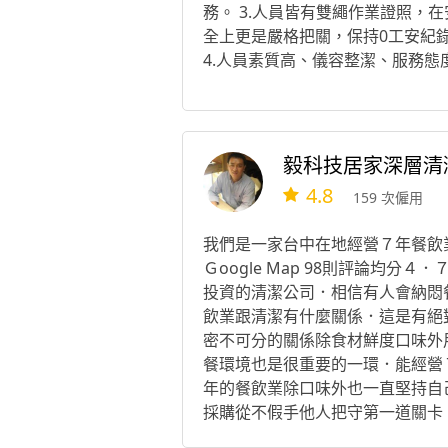
務。 3.人員皆有雙繩作業證照，在
全上更是嚴格把關，保持0工安紀
4.人員素質高、儀容整潔、服務態
好，在現場不會喝酒、嚼檳榔，絕
顛覆您對工地人員的固有印象。
毅科技居家深層清
4.8
159 次僱用
我們是一家台中在地經營７年餐飲
Ｇoogle Map 98則評論均分４．
投資的清潔公司．相信有人會納悶
飲業跟清潔有什麼關係．這是有絕
密不可分的關係除食材鮮度口味外
餐環境也是很重要的一環．能經營
年的餐飲業除口味外也一直堅持自
採購從不假手他人把守第一道關卡
把每一道菜當做自己要吃的標準對