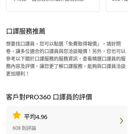
例如肢體語言及文化差異背後的潛在
臺灣最佳大
含義，確保溝通的每個細節皆能為客
國務院國
戶帶來實際的價值與效益。我秉持以
特徵分析」
客戶利益為中心的服務理念，不僅提
鴻谷科技（
口譯服務推薦
供無縫銜接的口譯服務，更致力於提
稽核同步/
升商業會議的整體氛圍，為您塑造卓
員工大會逐
想要找口譯員，您可以點選「免費取得報價」，填好問
越的專業形象，並促進成功交易的達
續論壇「
卷，讓多位適合的口譯員與您洽談報價！另外，您也可以
成。 透過我的專業與投入，您將獲得
步/同步口譯
參考以下關於口譯服務的服務資訊，查看精選口譯員的服
的不僅僅是一場會議的順利進行，更
會計監督
務內容及評價，讓您更了解口譯服務，能夠與口譯員洽談
是一次為業務拓展與品牌形象加分的
023 「
更加順利！
重要契機。 十多年中英口譯/筆譯經驗
研討會逐步/
托福115分(滿分120，其中閱讀滿分)
堂教育訓練
GRE 2000分 台灣大學語文中心「中英
術基金會
客戶對PRO360 口譯員的評價
逐步口譯班」畢業
譯 202
界」沙龍對
獎論壇系列
平均4.96
盃黑客松
608 則評論
步/同步口譯 期待有機會與您