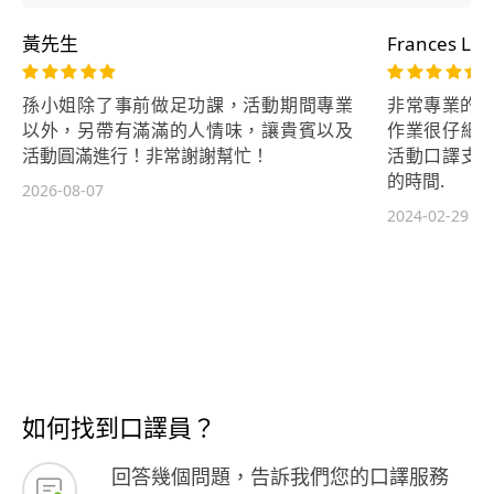
您的專案
無障礙。
黃先生
Frances Liu
孫小姐除了事前做足功課，活動期間專業
非常專業的韓
以外，另帶有滿滿的人情味，讓貴賓以及
作業很仔細
活動圓滿進行！非常謝謝幫忙！
活動口譯支
的時間.
2026-08-07
2024-02-29
如何找到口譯員？
回答幾個問題，告訴我們您的口譯服務