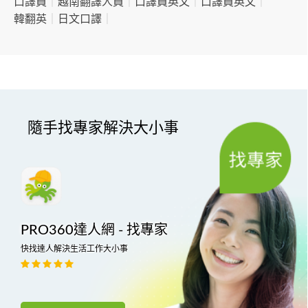
口譯員
｜
越南翻譯人員
｜
口譯員英文
｜
口譯員英文
｜
韓翻英
｜
日文口譯
｜
隨手找專家解決大小事
PRO360達人網 - 找專家
快找達人解決生活工作大小事