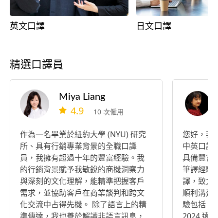
英文口譯
日文口譯
精選口譯員
Miya Liang
4.9
10 次僱用
作為一名畢業於紐約大學 (NYU) 研究
您好，我
所、具有行銷專業背景的全職口譯
中英口譯
員，我擁有超過十年的豐富經驗。我
具備豐富
的行銷背景賦予我敏銳的商機洞察力
筆譯經驗
與深刻的文化理解，能精準把握客戶
譯，致力
需求，並協助客戶在商業談判和跨文
順利溝通達成共識
化交流中占得先機。 除了語言上的精
驗包括： 
準傳達，我也善於解讀非語言訊息，
2024 遠