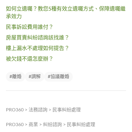
如何立遺囑？教您5種有效立遺囑方式、保障遺囑繼
承效力
民事訴訟費用誰付？
房屋買賣糾紛諮詢該找誰？
樓上漏水不處理如何提告？
被欠錢不還怎麼辦？
#離婚
#調解
#協議離婚
PRO360
>
法務諮詢
>
民事糾紛處理
PRO360
>
商業
>
糾紛諮詢
>
民事糾紛處理