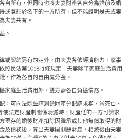
各自所有，但同時也將夫妻財產各自分為婚前及婚
得或登記於名下的一方所有，但不能證明是夫或妻
為夫妻共有。
益。
律或契約另有約定外，由夫妻各依經濟能力、家事
照民法第1018-1條規定：夫妻除了家庭生活費用
錢，作為各自的自由處分金。
擔家庭生活費用外，雙方需各自負擔債務。
配：可向法院聲請剩餘財產分配請求權，當死亡、
..等使法定財產制關係消滅時，財產低的一方可請求
方現存的婚後財產扣除因繼承或其他無償取得的財
金及債務後，算出夫妻間剩餘財產，相減後由夫妻