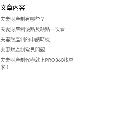
文章內容
夫妻財產制有哪些？
夫妻財產制優點及缺點一次看
夫妻財產制的申請時機
夫妻財產制常見問題
夫妻財產制代辦就上PRO360找專
家！