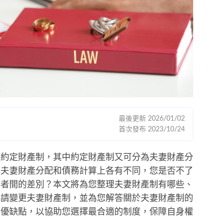
最後更新
2026/01/02
首次發布
2023/10/24
和約定財產制，其中約定財產制又可分為夫妻財產分
在夫妻財產分配和債務計算上各有不同，您是否不了
三者間的差別？本文將為您整理夫妻財產制有哪些、
申請變更夫妻財產制，並為您解答關於夫妻財產制的
的優缺點，以協助您選擇最合適的制度，保障自身權