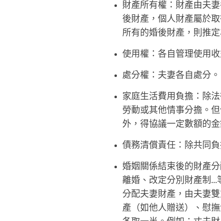
財產所有權：財產由夫妻
後財產，個人財產屬於取
所有的婚後財產，則推定
使用權：各自管理使用收
處分權：夫妻各自處分。
家庭生活費用負擔：除法
勞動或其他情事分擔。但依
外，得協議一定數額的金
債務清償責任：除共同負
婚姻關係結束後的財產分
離婚、改定分別財產制.
分配夫妻財產，由夫妻雙
產（如他人贈送）、慰撫