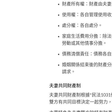
財產所有權：財產由夫妻
使用權：各自管理使用收
處分權：各自處分。
家庭生活費用分擔：除法
勞動或其他情事分擔。
債務清償責任：債務各自
婚姻關係結束後的財產分
請求。
夫妻共同財產制
夫妻共同財產制根據*民法10
雙方有共同目標決定一起努力