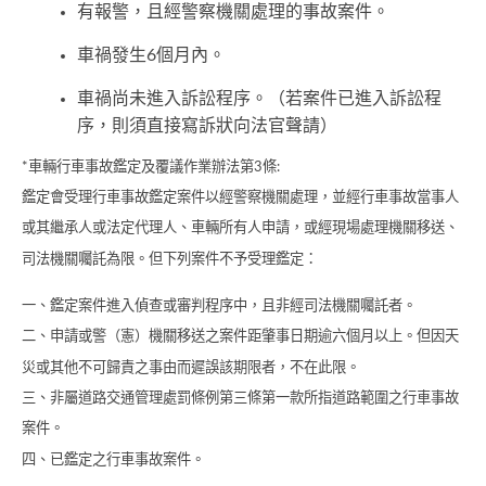
有報警，且經警察機關處理的事故案件。
車禍發生6個月內。
車禍尚未進入訴訟程序。（若案件已進入訴訟程
序，則須直接寫訴狀向法官聲請）
*車輛行車事故鑑定及覆議作業辦法第3條:
鑑定會受理行車事故鑑定案件以經警察機關處理，並經行車事故當事人
或其繼承人或法定代理人、車輛所有人申請，或經現場處理機關移送、
司法機關囑託為限。但下列案件不予受理鑑定：
一、鑑定案件進入偵查或審判程序中，且非經司法機關囑託者。
二、申請或警（憲）機關移送之案件距肇事日期逾六個月以上。但因天
災或其他不可歸責之事由而遲誤該期限者，不在此限。
三、非屬道路交通管理處罰條例第三條第一款所指道路範圍之行車事故
案件。
四、已鑑定之行車事故案件。