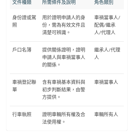
文件種類
所需條件及說明
角色類別
身份證或駕
用於證明申請人的身
車禍當事人/
照
份，需為有效文件且
配偶/繼承
清楚可辨識。
人/代理人
戶口名簿
提供關係證明，證明
繼承人/代理
申請人與車禍當事人
人
的關係。
車禍登記聯
含有車禍基本資料與
車禍當事人
單
初步判斷結果，由警
方提供。
行車執照
證明車輛所有權及合
車輛所有人
法使用權。