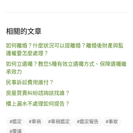
相關的文章
如何離婚？什麼狀況可以提離婚？離婚後財產與監
護權要怎麼處理？
如何立遺囑？教您5種有效立遺囑方式、保障遺囑繼
承效力
民事訴訟費用誰付？
房屋買賣糾紛諮詢該找誰？
樓上漏水不處理如何提告？
#鑑定
#車禍
#車禍鑑定
#鑑定報告
#事故
#覆議