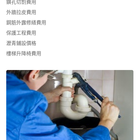
鑽孔切割費用
外牆拉皮費用
鋼筋外露修繕費用
保護工程費用
瀝青鋪設價格
樓梯升降椅費用