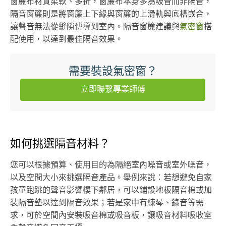
窗簾布材質柔軟、多折，窗簾布本身多為吸音而非隔音，
隔音窗簾則是將窗簾上下緣與窗簾的上滑軌與底槽嵌合，
讓聲音無法從縫隙傳導到室內。隔音窗簾建議與
氣密窗
搭
配使用，以達到最佳隔音效果。
需要裝設氣密窗？
立即聯繫專業師傅
如何挑選隔音材料？
您可以根據預算、使用目的為隔絕室內噪音或室外噪音，
以及空間大小來挑選隔音產品。舉例來說：若想避免自家
孩童跑跳的聲音影響樓下鄰居，可以鋪設地板隔音棉或加
裝隔音墊以達到隔音效果；若是家中有練琴、錄音等需
求，可於空間內安裝吸音棉或吸音板，讓吸音材料吸收室