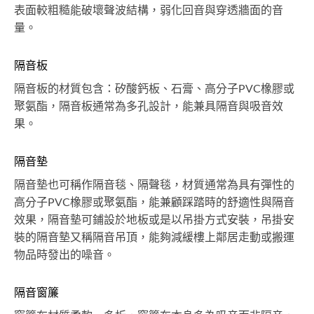
表面較粗糙能破壞聲波結構，弱化回音與穿透牆面的音
量。
隔音板
隔音板的材質包含：矽酸鈣板、石膏、高分子PVC橡膠或
聚氨酯，隔音板通常為多孔設計，能兼具隔音與吸音效
果。
隔音墊
隔音墊也可稱作隔音毯、隔聲毯，材質通常為具有彈性的
高分子PVC橡膠或聚氨酯，能兼顧踩踏時的舒適性與隔音
效果，隔音墊可鋪設於地板或是以吊掛方式安裝，吊掛安
裝的隔音墊又稱隔音吊頂，能夠減緩樓上鄰居走動或搬運
物品時發出的噪音。
隔音窗簾