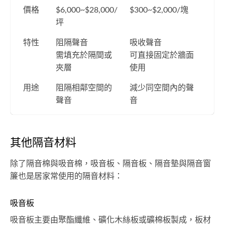
價格
$6,000~$28,000/
$300~$2,000/塊
坪
特性
阻隔聲音
吸收聲音
需填充於隔間或
可直接固定於牆面
夾層
使用
用途
阻隔相鄰空間的
減少同空間內的聲
聲音
音
其他隔音材料
除了隔音棉與吸音棉，吸音板、隔音板、隔音墊與隔音窗
簾也是居家常使用的隔音材料：
吸音板
吸音板主要由聚酯纖維、礦化木絲板或礦棉板製成，板材