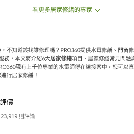
的安裝經驗。我對安全標準嚴格要
－
看更多居家修繕的專家
求，並根據客戶需求和空間特點，巧
設
妙安排燈具位置，確保照明效果最
商
佳。 ✅油漆施作：我擁有專業的油漆
新
技術，熟練掌握表面準備、底漆應
／
用、漆料選擇和塗裝技巧。我注重保
修
護客戶家具和地板，並確保漆面光滑
／
，不知道該找誰修理嗎？PRO360提供水電修繕、門窗
均勻，讓您的空間焕然一新。 ✅傢俱
４
服務，本文將介紹6大
居家修繕
項目、居家修繕常見問題
組裝：從家具拆卸到組裝，我精通每
統
RO360現有上千位專業的水電師傅在線接案中，您可以
個步驟。我理解家具結構，細心操
繕
作，確保每件家具組裝完美無瑕，讓
絕
您進行居家修繕！
您的家居添上一道亮麗風景。 ✅居家
園、
修繕：無論是門窗維修、水電檢修還
----
是地板更換，我都能迅速解決各種居
的評價
家問題。我技術多樣，解決問題能力
強，讓您的家居始終保持完美狀態。
23,919 則評論