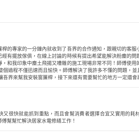
簾桿的專家的一分鐘內就收到了吾界的合作通知，跟親切的客服
已經有擺放傢俱，在線上討論的時候有提出希望能解決粉塵的問
靜，和我印象中塵土飛揚又嘈雜的施工現場非常不同！師傅使用
的整個過程不僅迅速而且愉快。師傅解決了我許多不懂的問題，並
夠讓吾界來幫我安裝窗簾桿，接下來還有需要幫忙的地方一定還會
快又很快就能抓到重點，而且會幫消費者選擇合宜又實用的耗
師傅幫幫忙解決居家水電修繕工作！