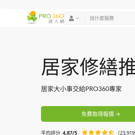
找專家
買服務
居家修繕
居家大小事交給PRO360專家
免費取得報價
平均
評分
4.87/5
（23,91