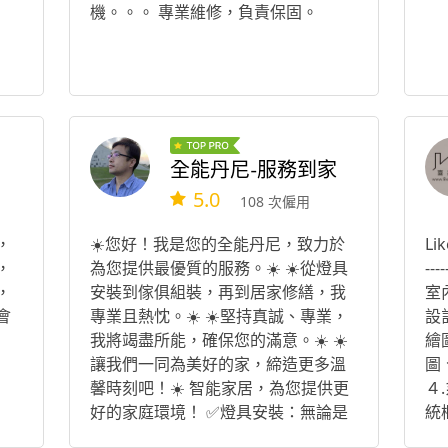
機。。。 專業維修，負責保固。
全能丹尼-服務到家
5.0
108 次僱用
，
☀️您好！我是您的全能丹尼，致力於
Li
，
為您提供最優質的服務。☀️ ☀️從燈具
---
，
安裝到傢俱組裝，再到居家修繕，我
室
會
專業且熱忱。☀️ ☀️堅持真誠、專業，
設
我將竭盡所能，確保您的滿意。☀️ ☀️
繪
讓我們一同為美好的家，締造更多溫
圖、
馨時刻吧！☀️ 智能家居，為您提供更
４
好的家庭環境！ ✅燈具安裝：無論是
統
吊燈、壁燈還是吸頂燈，我都有豐富
－