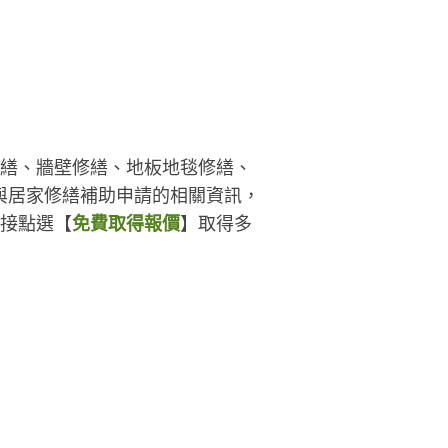
－－－－ 『服務項目說明』 １.室內
計＿新成屋／中古屋／舊屋翻新／
業空間／軟裝設計 ２.廚具設計＿全
廚具廚櫃／舊換新廚具／歐化廚具
系統廚具／中島設計／改裝廚具／
繕廚具 ３.製圖繪圖＿協助木工師傅
設計公司缺乏繪圖員／自行承包者
修繕、牆壁修繕、地板地毯修繕、
.系統櫃訂製＿單品系統櫃／特殊系
與居家修繕補助申請的相關資訊，
櫃／量身訂做 5.本公司擅長各類修
直接點選【
免費取得報價
】取得多
，小至鉸鏈更換都能夠承接（價格
對平價） 案件承接範圍:台北、桃
新竹、苗栗 可長期合作。 ----------
------