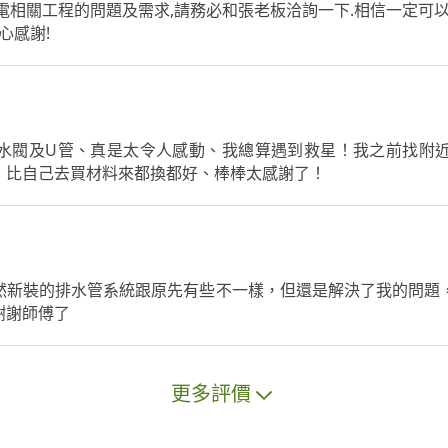
電相關工程的問題及需求,請務必和張老板洽詢一下.相信一定可以
心感謝!
水閥及U管、真是太令人感動、我總算遇到救星！我之前找附
、比自己去買材料來都換都好、棒棒太感謝了！
然新裝的排水管系統跟原先有些不一樣，但還是解決了我的問題
謝謝師傅了
更多評價