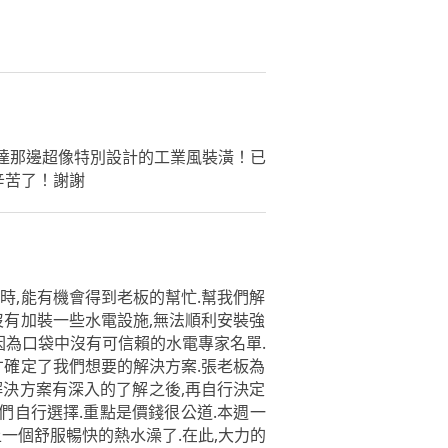
達那邊超像特別設計的工業風裝潢！已
辛苦了！謝謝
時,能有機會得到老板的幫忙.幫我們解
沒有加裝一些水電設施,無法順利安裝強
因為口袋中沒有可信賴的水電專家名單.
,才確定了我們想要的解決方案.張老板為
解決方案有深入的了解之後,再自行決定
們自行選擇.重點是價錢很公道.本週一
一個舒服暢快的熱水澡了.在此,大力的