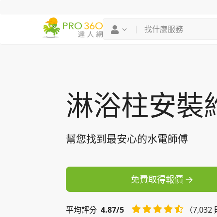
找專家
買服務
淋浴柱安裝
幫您找到最安心的水電師傅
免費取得報價
平均
評分
4.87/5
（7,03