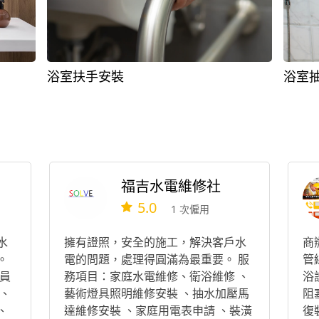
浴室扶手安裝
浴室
福吉水電維修社
5.0
1 次僱用
水
擁有證照，安全的施工，解決客戶水
商
。
電的問題，處理得圓滿為最重要。 服
管
員
務項目：家庭水電維修、衛浴維修 、
浴
、
藝術燈具照明維修安裝 、抽水加壓馬
阻
、
達維修安裝 、家庭用電表申請 、裝潢
復