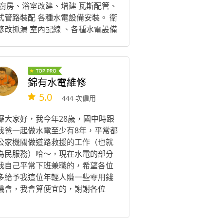
 廚房、浴室改建、增建 瓦斯配管、
式管路裝配 各種水電設備安裝。 衛
修改抓漏 室內配線 、各種水電設備
裝 希望能有機會為你服務
錦有水電維修
5.0
444 次僱用
囉大家好，我今年28歲，國中時跟
我爸一起做水電至少有8年，平常都
公家機關做道路救援的工作（也就
為民服務）哈～，現在水電的部分
我自己平常下班兼職的，希望各位
多給予我這位年輕人賺一些零用錢
機會，我會算便宜的，謝謝各位