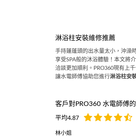
淋浴柱安裝維修推薦
手持蓮蓬頭的出水量太小，沖澡
享受SPA般的沐浴體驗！本文將
洽談更加順利。PRO360現有
讓水電師傅協助您進行
淋浴柱安
客戶對PRO360 水電師傅
平均4.87
林小姐