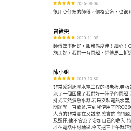
2026-08-06
很用心仔細的師傅，價格公道，也很
曾筱雯
2020-11-08
師傅效率超好，服務態度佳！細心！
施工好，我們一有問題，師傅馬上折返
陳小姐
2019-10-30
非常感謝旭聯水電工程的張老板.老板
決了一個困擾了我們好一陣子的問題.
排式天然氣熱水器.若是安裝電熱水器
問題就一直放著.直到我使用了PRO3
人真的非常實在又誠懇,確實的將問題
及選擇,他不會為了增加自己的收入,
才在電話中討論過,今天週三上午就確