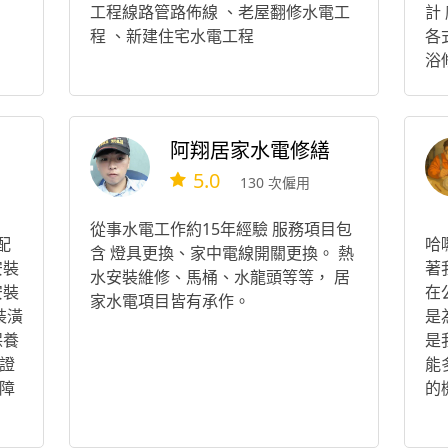
工程線路管路佈線 、老屋翻修水電工
計
程 、新建住宅水電工程
各
浴
安
阿翔居家水電修繕
5.0
130 次僱用
從事水電工作約15年經驗 服務項目包
配
哈
含 燈具更換、家中電線開關更換。 熱
安裝
著
水安裝維修、馬桶、水龍頭等等， 居
安裝
在
家水電項目皆有承作。
裝潢
是
保養
是
證
能
障
的