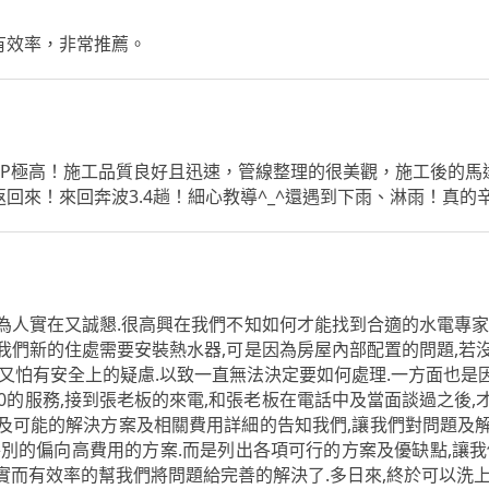
有效率，非常推薦。
CP極高！施工品質良好且迅速，管線整理的很美觀，施工後的馬
回來！來回奔波3.4趟！細心教導^_^還遇到下雨、淋雨！真的
為人實在又誠懇.很高興在我們不知如何才能找到合適的水電專家
我們新的住處需要安裝熱水器,可是因為房屋內部配置的問題,若
,又怕有安全上的疑慮.以致一直無法決定要如何處理.一方面也是
60的服務,接到張老板的來電,和張老板在電話中及當面談過之後
及可能的解決方案及相關費用詳細的告知我們,讓我們對問題及
特別的偏向高費用的方案.而是列出各項可行的方案及優缺點,讓我
實而有效率的幫我們將問題給完善的解決了.多日來,終於可以洗上