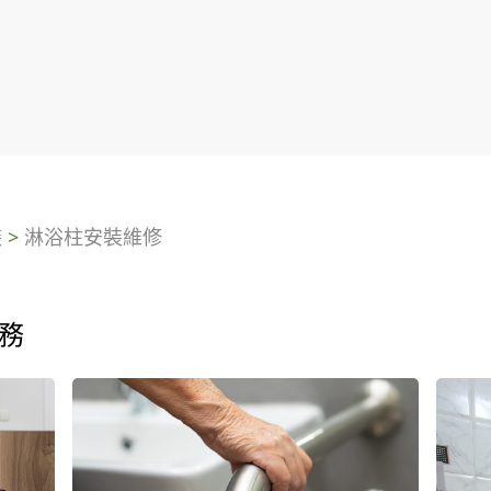
裝
>
淋浴柱安裝維修
務