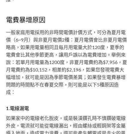
電費暴增原因
一般家庭用電採用的非時間電價計價方式，可分為夏月電
價（6~9月）與非夏月電價2種：夏月電價會比非夏月電價
略高，如果用電量相同且每月用電量大於120度，夏季的
電費會比其他季節更高，讓用戶誤以為電費增加。舉例來
說：若單月用電量為1200度，非夏月電費約為$7,956，夏
月電費約為$10,152，相差約$2,196，如果您發現電費大
幅增加，就可能是因為季節電價差異；如果發生電費暴增
問題的時間點不在春夏交際，則可能是以下5種原因造
成：
1.電線漏電
如果家中的電線老化脫皮，或是裝潢鑽孔時不慎鑽破電線
外皮，電流就可能從電線漏出，經由螺絲或輕鋼架等金屬
導入地面，造成電力浪費，還可能產生觸電或是走火的風