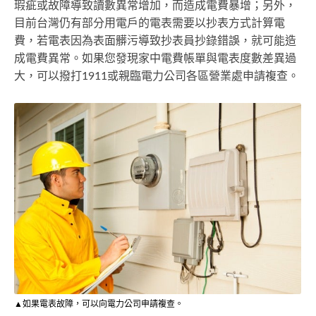
瑕疵或故障導致讀數異常增加，而造成電費暴增；另外，
目前台灣仍有部分用電戶的電表需要以抄表方式計算電
費，若電表因為表面髒污導致抄表員抄錄錯誤，就可能造
成電費異常。如果您發現家中電費帳單與電表度數差異過
大，可以撥打1911或親臨電力公司各區營業處申請複查。
▲如果電表故障，可以向電力公司申請複查。