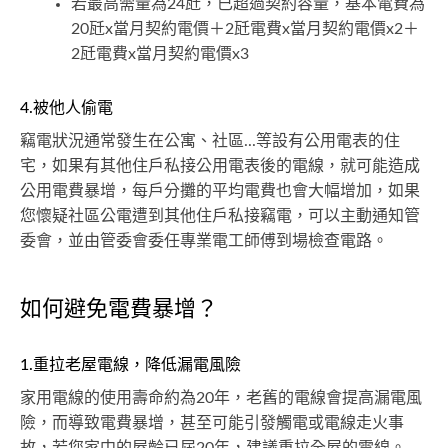
若最高需量為24瓩，已超過契約容量，基本電費為
20瓩x當月契約電價＋2瓩電費x當月契約電價x2＋
2瓩電費x當月契約電價x3
4.被他人偷電
竊電狀況通常發生在公寓、社區...等設有公用電表的住
宅，如果有其他住戶私接公用電表後的電線，就可能造成
公用電費暴增，每戶分攤的平均電費也會大幅增加，如果
您懷疑社區公電遭到其他住戶私接竊電，可以主動通知管
委會，並由管委會委任專業電工師傅到場檢查電路。
如何避免電費暴增？
1.重拉老屋電線，降低漏電風險
家用電線的使用壽命約為20年，老舊的電線會提高漏電風
險，而導致電費暴增，甚至可能引發觸電或電線走火事
故，若您家中的屋齡已屆20年，建議重拉全屋的電線。