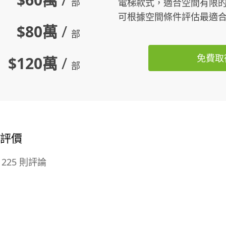
部
電梯款式，適合空間有限
可根據空間條件評估最適
$80萬
/
部
免費取
$120萬
/
部
的評價
225 則評論