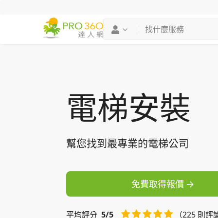
找專家
買服務
電梯安裝
幫您找到最專業的電梯公司
免費取得報價
平均
評分
5/5
（225 則評