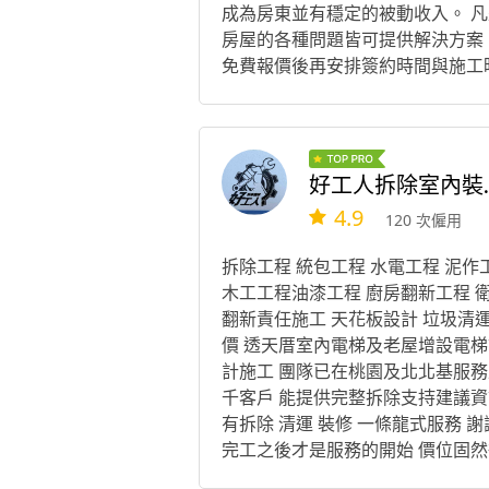
成為房東並有穩定的被動收入。 凡
房屋的各種問題皆可提供解決方案
免費報價後再安排簽約時間與施工
間，按照合約內容進行施工作業與
款。 公司地址：高雄市鹽埕區必忠
252-2號 袁小姐 零玖柒玖零陸捌玖
玖
好工人拆
4.9
120 次僱用
拆除工程 統包工程 水電工程 泥作
木工工程油漆工程 廚房翻新工程 
翻新責任施工 天花板設計 垃圾清
價 透天厝室內電梯及老屋增設電梯
計施工 團隊已在桃園及北北基服務
千客戶 能提供完整拆除支持建議資
有拆除 清運 裝修 一條龍式服務 謝
完工之後才是服務的開始 價位固然
重要 服務的態度與工程品質才是消