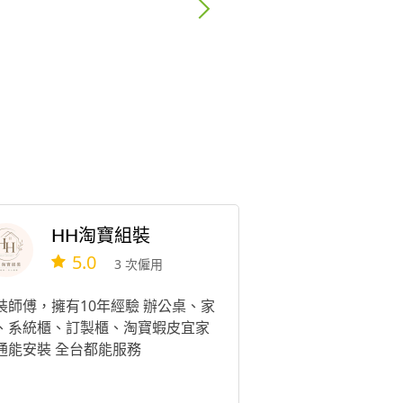
HH淘寶組裝
5.0
3 次僱用
裝師傅，擁有10年經驗 辦公桌、家
、系統櫃、訂製櫃、淘寶蝦皮宜家
通能安裝 全台都能服務