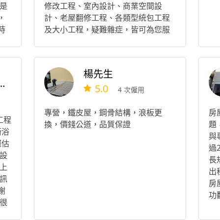
是
修改工程、室內設計、商業空間設
，
計、老屋翻修工程、各類型統包工程
時
及大小工程，疑難雜症，皆可為您服
請
務。
街
壹
楊先生
除室內裝修興業
5.0
4 次僱用
專營，鐵皮屋，鋼骨結構，浪板更
房
工程
換，價錢公道，品質保證
題
衛浴
與
運估
過
設
長
上
出
訊
房
謝
功
很
費