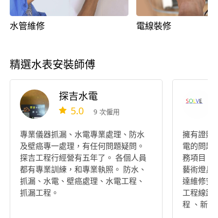
水管維修
電線裝修
精選水表安裝師傅
探吉水電
5.0
9 次僱用
專業儀器抓漏、水電專業處理、防水
擁有證照
及壁癌專一處理，有任何問題疑問。
電的問題
探吉工程行經營有五年了。 各個人員
務項目：
都有專業訓練，和專業執照。 防水、
藝術燈具
抓漏、水電、壁癌處理、水電工程、
達維修安裝
抓漏工程。
工程線路
程 、新