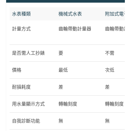
水表種類
機械式水表
附加式電子
計量方式
齒輪帶動計量器
齒輪帶動計
是否需人工抄錶
要
不需
價格
最低
次低
耐損耗度
差
差
用水量顯示方式
轉輪刻度
轉輪刻度
自我診斷功能
無
無