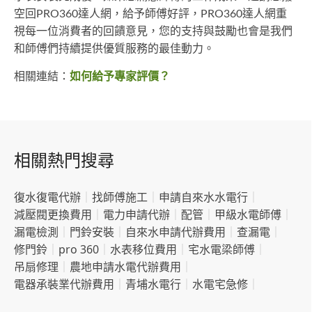
空回PRO360達人網，給予師傅好評，PRO360達人網重
視每一位消費者的回饋意見，您的支持與鼓勵也會是我們
和師傅們持續提供優質服務的最佳動力。
相關連結：
如何給予專家評價？
相關熱門搜尋
復水復電代辦
｜
找師傅施工
｜
申請自來水水電行
｜
減壓閥更換費用
｜
電力申請代辦
｜
配管
｜
甲級水電師傅
｜
漏電檢測
｜
門鈴安裝
｜
自來水申請代辦費用
｜
查漏電
｜
修門鈴
｜
pro 360
｜
水表移位費用
｜
宅水電梁師傅
｜
吊扇修理
｜
農地申請水電代辦費用
｜
電器承裝業代辦費用
｜
青埔水電行
｜
水電宅急修
｜