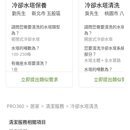
冷卻水塔保養
冷卻水塔清洗
劉先生
新北市 五股區
吳先生
桃園市 八德
請問您需要清洗的水塔類型
請問您需要清洗的水塔類
為？
為？
密閉式冷卻水塔
開放式冷卻水塔
水塔的噸數為？
您要清洗冷卻水塔系統的
100-250噸
部分？
水塔主體＋全水管路
有幾座水塔要清洗？
1座
水塔的噸數為？
16-99噸
立即提出類似需求
立即提出類似需
PRO360
>
居家
>
清潔服務
>
冷卻水塔清洗
清潔服務相關項目