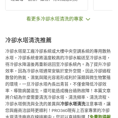
品，不怕你比較只怕你不跟機會讓我
們替你們服務
看更多冷卻水塔清洗的專家
冷卻水塔清洗推薦
冷卻水塔是工廠冷卻系統或大樓中央空調系統的專用散熱
水塔，冷卻系統會將溫度較高的冷卻水輸送至冷卻水塔，
待冷卻水降溫後再重新送回至冷卻系統內。為了提升冷卻
效率，因為冷卻水塔通常安裝於室外空間，因此冷卻過程
散發的熱氣、濕氣與陽光容易形成利於藻類與微生物繁殖
的環境，一旦冷卻水塔內長出青苔，不僅會降低冷卻效
率、導致病菌滋生，還可能造成機台過熱故障！本篇文章
將介紹為什麼需要清洗冷卻水塔、清洗頻率、清洗流程、
冷卻水塔側洗與全洗的差異與
冷卻水塔清洗
注意事項，讓
您與廠商洽談時更順利！PRO360現有上百家專業的冷卻
水塔清洗廠商在線接案中，您可以直接點選【
免費取得報