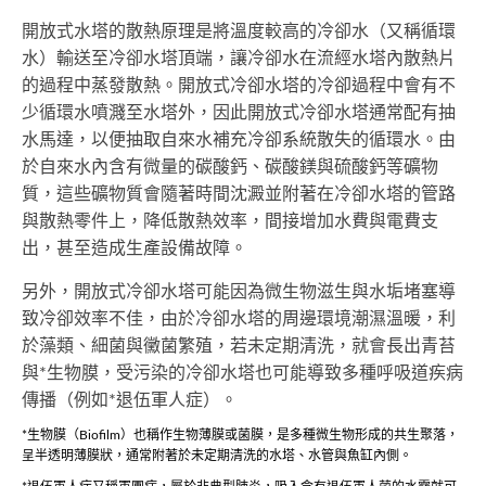
開放式水塔的散熱原理是將溫度較高的冷卻水（又稱循環
水）輸送至冷卻水塔頂端，讓冷卻水在流經水塔內散熱片
的過程中蒸發散熱。開放式冷卻水塔的冷卻過程中會有不
少循環水噴濺至水塔外，因此開放式冷卻水塔通常配有抽
水馬達，以便抽取自來水補充冷卻系統散失的循環水。由
於自來水內含有微量的碳酸鈣、碳酸鎂與硫酸鈣等礦物
質，這些礦物質會隨著時間沈澱並附著在冷卻水塔的管路
與散熱零件上，降低散熱效率，間接增加水費與電費支
出，甚至造成生產設備故障。
另外，開放式冷卻水塔可能因為微生物滋生與水垢堵塞導
致冷卻效率不佳，由於冷卻水塔的周邊環境潮濕溫暖，利
於藻類、細菌與黴菌繁殖，若未定期清洗，就會長出青苔
與*生物膜，受污染的冷卻水塔也可能導致多種呼吸道疾病
傳播（例如*退伍軍人症）。
*生物膜（Biofilm）也稱作生物薄膜或菌膜，是多種微生物形成的共生聚落，
呈半透明薄膜狀，通常附著於未定期清洗的水塔、水管與魚缸內側。