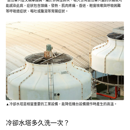
*退伍軍人症又稱軍團病，屬於非典型肺炎，吸入含有退伍軍人菌的水霧就可
能感染此病，症狀包含頭痛、發熱、肌肉疼痛、昏迷、輕度咳嗽與呼吸困難
等呼吸道症狀、嘔吐或腹瀉等胃腸症狀。
▲冷卻水塔是相當重要的工業設備，能降低機台設備運作時產生的高溫。
冷卻水塔多久洗一次？