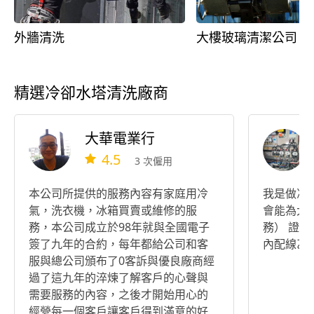
外牆清洗
大樓玻璃清潔公司
精選冷卻水塔清洗廠商
大華電業行
4.5
3 次僱用
本公司所提供的服務內容有家庭用冷
我是做冷
氣，洗衣機，冰箱買賣或維修的服
會能為大
務，本公司成立於98年就與全國電子
務） 證照
簽了九年的合約，每年都給公司和客
內配線乙
服與總公司頒布了0客訴與優良廠商經
過了這九年的淬煉了解客戶的心聲與
需要服務的內容，之後才開始用心的
經營每一個客戶讓客戶得到滿意的好