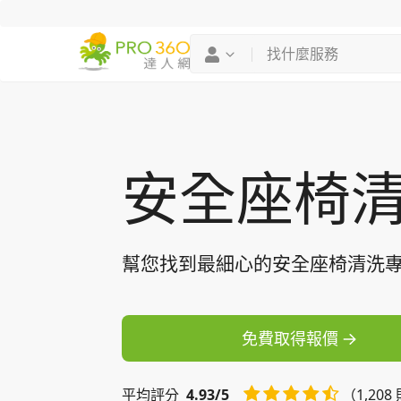
找專家
買服務
安全座椅
幫您找到最細心的安全座椅清洗
免費取得報價
平均
評分
4.93/5
（1,20