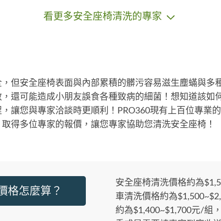
學藥劑，《恆淨》從「源頭」淨化。
溝
看更多安全座椅清洗的專家
以120°C 高速沸騰蒸氣，搭配活氧酵
便
素，瞬間癱瘓病菌與塵螨、高溫瓦解
狀
黏著汙漬、蒸破霉味與汗味，殺菌除
特
蟎率、瓦解異味高達98%！ 🏠 🏢🏭專
動
業服務項目 我專精於布皮毯絨簾深層/
安
基礎潔淨： • 家居/商辦潔淨： 沙發、
不
全，但安全座椅表面與內部累積的髒污容易滋生塵蟎與多
床墊、窗簾、地毯 • 兒童用品： 👶 汽
運
敏，還可能造成小朋友誤食各種致病的細菌！想知道該如
車/兒童安全座椅、🍼 嬰兒推車 • 增值
台
，讓您與專家洽談時更順利！PRO360現有上百位專業
服務： 全系列織品及皮件專業防護鍍
膜 • 家居鍍膜：🛀浴室、廚房、其它
】取得多位專家的報價，讓您專家協助您清洗安全座椅！
光滑面客製化 恆淨-家居輕鍍膜🔽 透
過歐盟ROHS認證的無毒奈米鍍膜液在
物體表面形成一層最長可維持24周的
保護層，使表面減少90%黴菌、灰
塵、水垢、皂垢、油垢的出現，讓您
安全座椅清洗價格約為$1,50
洗價格怎麼算？
清潔省時又省力！！ ⚠️ 預約與出勤須
車清洗價格約為$1,500~$
知 🔴 採訂金預約制： 為確保服務品
約為$1,400~$1,700
質，同意報價後請提前預約並支付訂