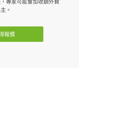
送，專家可能會加收額外費
為主。
得報價