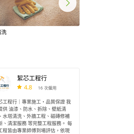
清洗
窗簾清洗
絜芯工程行
4.8
16 次僱用
芯工程行｜專業施工・品質保證 我
提供 油漆、防水、拆除、壁紙清
、水塔清洗、外牆工程、磁磚修補
新、清潔服務 等完整工程服務。 每
工程皆由專業師傅到場評估，依現