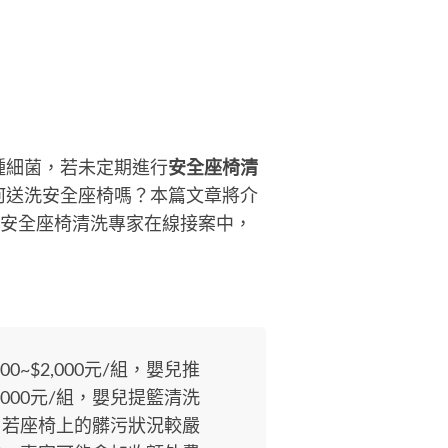
通交件日期) ★特殊件：若有吐奶、
溺、打翻食物、久放發霉…等特殊
況，請事先告知，需要加強清潔的
殊個案，費用事先溝通後報價，主
告知，決不事後加價喔，謝謝您 ★
全座椅若有風化、脆化的情形，就
建議清潔了喔~ (不收費，若有產生
種細菌，若未定期進行
安全座椅清
費須寄回者，請自行吸收運費喔) ★
何送洗安全座椅嗎？本篇文章將介
中市西屯區自行送件 ★歡迎洽詢
的安全座椅清洗專家在線接案中，
0~$2,000元/組，嬰兒推
2,000元/組，嬰兒提籃清洗
元/組，若座椅上的髒污狀況較嚴