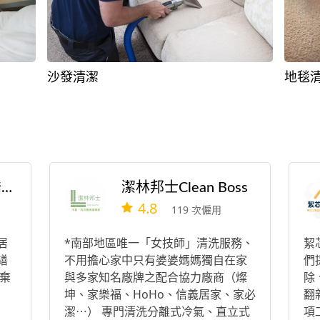
沙發清潔
地毯
溫馨物業管理-喬浩顧問有限公司
潔林邦士Clean Boss
4.8
119 次僱用
居
*南部地區唯一「女技師」清洗服務、
絜
繕
不用擔心家中只有婆婆媽媽獨自在家
們
棄
與多家知名廠牌之配合協力廠商（燦
除
坤、家樂福、HoHo、信義居家、家必
翻
潔⋯） 專門清洗分離式冷氣、直立式
項