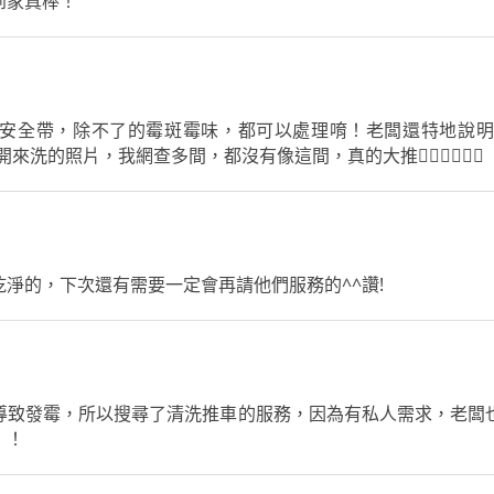
到家真棒！
辦御用潔淨業者 2026.03瑜伽教室/健
身房地毯潔淨業者 以上內容—恆淨保
留最終解釋與變動的權利。（2026.1
2.31）
安全帶，除不了的霉斑霉味，都可以處理唷！老闆還特地說明
洗的照片，我網查多間，都沒有像這間，真的大推👍🏼👍🏼👍🏼
淨的，下次還有需要一定會再請他們服務的^^讚!
導致發霉，所以搜尋了清洗推車的服務，因為有私人需求，老闆
！！