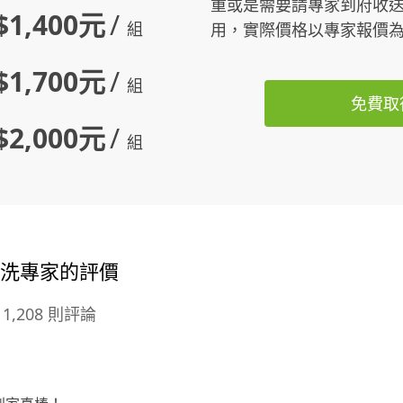
重或是需要請專家到府收
$1,400元
/
金。 經歷⬇️ 2023.7—正式切入到蛋黃
組
用，實際價格以專家報價
區豪宅居家、單員單月純淨利突破壹
拾萬元。 2023.8—提供為竹北代銷地
$1,700元
/
毯沙發窗簾潔淨。 2023.11—台中七
組
免費取
期知名建商公設沙發窗簾常駐業者。
2023.12—台中七期知名超豪宅公設地
$2,000元
/
組
毯/沙發潔淨業者。 2024.01～03連續
三個月單員單月淨利突破壹拾萬元。
2024.04成為台北市大安區月租旅社地
毯潔淨常駐業者 2024.04～2025.3連
續11個月單員單月業績突破壹拾伍萬
元。 2025.3竹科群創地毯潔淨業者 20
清洗專家的評價
25.05全台最大觀光工廠-半山夢工廠
辦公地毯潔淨業者 2025.06台中七期C
1,208 則評論
BD辦公地毯&史密斯牛排地毯潔淨業
者 2025.07信義區知名建案公設(沙
發、地毯、窗簾)潔淨業者 2026.01國
小國中窗簾潔淨業者 2026.02台北商