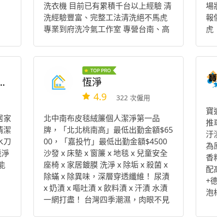
洗衣機 目前已有累積千台以上經驗 清
場
洗經驗豐富、完整工法清洗絕不馬虎
報
專業到府洗冷氣工作室 專營台南、高
虎
雄、嘉義 有冷氣、洗衣機服務品質認
工
證專業技師證照 另外家用水塔、上水
皆
池下水塔清洗 瓦斯型、儲熱式熱水器
清洗 汽座清洗 歡迎私訊詢接洽 有冷氣
保清潔有限公司
恆淨
的地方就是好地方，首先要冷～ 清潔
4.9
322 次僱用
交給我，享受你擁有 相信我們的服務
態度及專業程度絕對會讓顧客滿意。
寶
居家
北中南布皮毯絨簾個人潔淨第一品
推
清潔
牌，「北北桃南高」最低出勤金額$65
汙
水刀
00，「嘉投竹」最低出勤金額$4500
為
境淨
沙發 x 床墊 x 窗簾 x 地毯 x 兒童安全
香
能
座椅 x 家居鍍膜 洗淨 x 除垢 x 殺菌 x
配
除蟎 x 除異味，深層穿透纖維！ 尿漬
+
x 奶漬 x 嘔吐漬 x 飲料漬 x 汗漬 水漬
泡
一網打盡！ 台灣四季潮濕，肉眼不見
(
的細菌與螨蟲，產生過敏源。不靠化
作