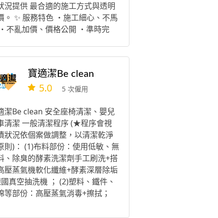
狀況提供 最合適的施工方式與透明
價。 ✨ 服務特色 ・施工細心、不馬
 ・不亂加價、價格公開 ・準時完
、品質穩定 ・居家、店面、辦公室
可承作 📍 服務地區： 全台
寶適潔Be clean
5.0
5 次僱用
適潔Be clean 安全座椅清潔、嬰兒
車清潔 一般清潔程序 (★程序會視
漬狀況依個案做調整，以清潔乾淨
原則)： (1)布料部份：使用低敏、無
料、除臭的酵素洗潔劑手工刷洗+搭
高壓蒸氣機軟化纖維+酵素深層除垢
德國真空抽洗機 ； (2)塑料、鐵件、
棉等部份：高壓蒸氣消毒+擦拭；
3)晾乾+持續2-4小時以上乾燥。 ★工
天數：2~3天 (若急用，請務必事先