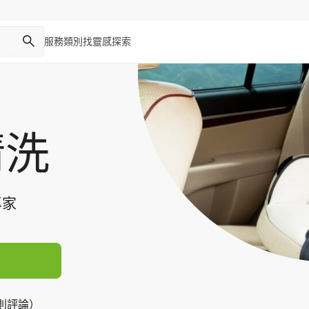
服務類別
找靈感
探索
清洗
專家
8 則評論）