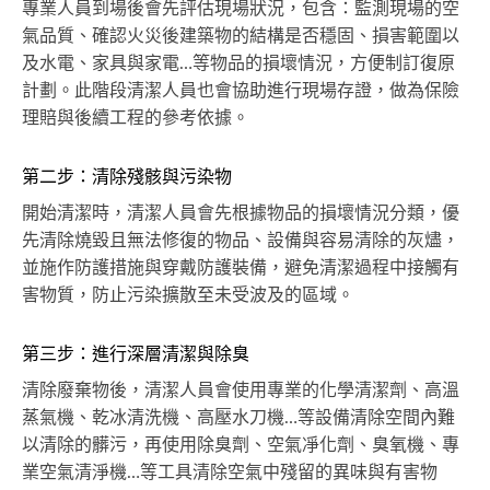
專業人員到場後會先評估現場狀況，包含：監測現場的空
氣品質、確認火災後建築物的結構是否穩固、損害範圍以
及水電、家具與家電…等物品的損壞情況，方便制訂復原
計劃。此階段清潔人員也會協助進行現場存證，做為保險
理賠與後續工程的參考依據。
第二步：清除殘骸與污染物
開始清潔時，清潔人員會先根據物品的損壞情況分類，優
先清除燒毀且無法修復的物品、設備與容易清除的灰燼，
並施作防護措施與穿戴防護裝備，避免清潔過程中接觸有
害物質，防止污染擴散至未受波及的區域。
第三步：進行深層清潔與除臭
清除廢棄物後，清潔人員會使用專業的化學清潔劑、高溫
蒸氣機、乾冰清洗機、高壓水刀機…等設備清除空間內難
以清除的髒污，再使用除臭劑、空氣凈化劑、臭氧機、專
業空氣清淨機…等工具清除空氣中殘留的異味與有害物