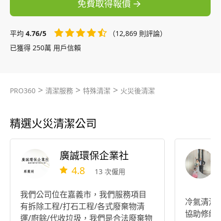
免費取得報價
平均
4.76/5
（12,869 則評論）
已獲得 250萬 用戶信賴
>
>
>
PRO360
清潔服務
特殊清潔
火災後清潔
精選火災清潔公司
廣誠環保企業社
4.8
13 次僱用
我們公司位在嘉義市，我們服務項目
冷氣清洗.
有拆除工程/打石工程/各式廢棄物清
協助修繕.
運/廚餘/代收垃圾，我們是合法廢棄物