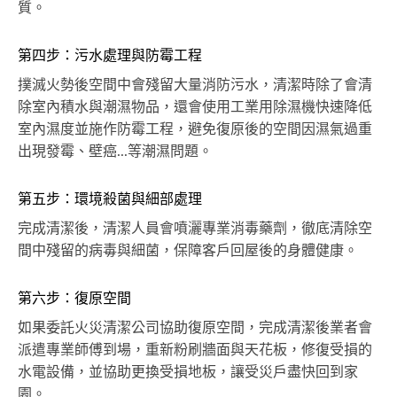
質。
第四步：污水處理與防霉工程
撲滅火勢後空間中會殘留大量消防污水，清潔時除了會清
除室內積水與潮濕物品，還會使用工業用除濕機快速降低
室內濕度並施作防霉工程，避免復原後的空間因濕氣過重
出現發霉、壁癌...等潮濕問題。
第五步：環境殺菌與細部處理
完成清潔後，清潔人員會噴灑專業消毒藥劑，徹底清除空
間中殘留的病毒與細菌，保障客戶回屋後的身體健康。
第六步：復原空間
如果委託火災清潔公司協助復原空間，完成清潔後業者會
派遣專業師傅到場，重新粉刷牆面與天花板，修復受損的
水電設備，並協助更換受損地板，讓受災戶盡快回到家
園。