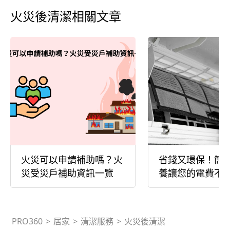
火災後清潔相關文章
火災可以申請補助嗎？火
省錢又環保！簡
災受災戶補助資訊一覽
養讓您的電費不
PRO360
>
居家
>
清潔服務
>
火災後清潔