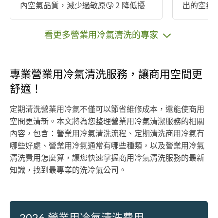
內空氣品質，減少過敏原🤧 2 降低擾
出的空氣
人的噪音 3 延長冷氣機使用壽命 4 降
空氣品質
低冷氣機故障 5 降低冷氣的［電費］
2. 提高
看更多營業用冷氣清洗的專家
後，冷凝
低效能。
恢復冷氣
專業營業用冷氣清洗服務，讓商用空間更
卻能力和
加順暢。 3. 延長冷氣壽命：冷氣長時
舒適！
間不清潔
發器上，
定期清洗營業用冷氣不僅可以節省維修成本，還能使商用
壓縮機的
空間更清新。本文將為您整理營業用冷氣清潔服務的相關
命。洗冷
內容，包含：營業用冷氣清洗流程、定期清洗商用冷氣有
對冷氣的
哪些好處、營業用冷氣通常有哪些種類，以及營業用冷氣
命。 4. 降低維修成本：如果冷氣長時
清洗費用怎麼算，讓您快速掌握商用冷氣清洗服務的最新
間不保養
知識，找到最專業的洗冷氣公司。
冷氣故障
障，維修
氣可以避
本。 總之，洗冷氣有利於改善空氣品