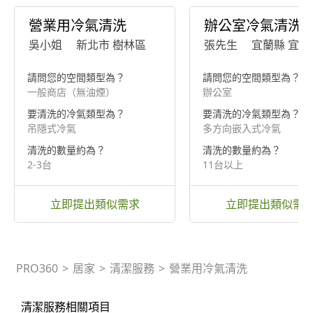
營業用冷氣清洗
辦公室冷氣清洗
吳小姐
新北市 樹林區
張先生
宜蘭縣 宜蘭
請問您的空間類型為？
請問您的空間類型為？
一般商店（無油煙）
辦公室
要清洗的冷氣類型為？
要清洗的冷氣類型為？
吊隱式冷氣
多方向嵌入式冷氣
清洗的數量約為？
清洗的數量約為？
2-3台
11台以上
立即提出類似需求
立即提出類似需
PRO360
>
居家
>
清潔服務
>
營業用冷氣清洗
清潔服務相關項目