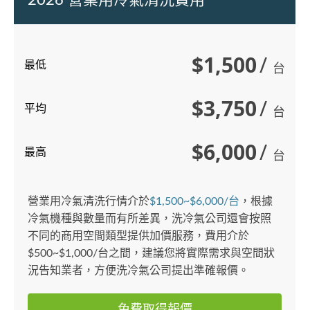
2026 營業用冷氣清洗費用
質、提高
降低維修
質和冷氣
$1,500
/
此，建議
最低
台
的良好運
$3,750
/
平均
台
$6,000
/
最高
台
營業用冷氣清洗行情介於
$1,500~$6,000/台
，根據
冷氣機種與數量而有所差異，洗冷氣公司還會按照
不同的商用空間類型提供加價服務，費用介於
$500~$1,000/台之間，建議您將實際需求與空間狀
況告知業者，方便洗冷氣公司提出準確報價。
免費取得報價