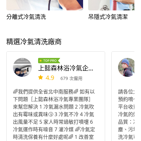
分離式冷氣清洗
吊隱式冷氣清潔
精選冷氣清洗廠商
上懿森林浴冷氣企業社（清洗冷氣）（維修冷氣）（灌冷媒）
4.9
679 次僱用
🌈我們提供全省北中南服務🌈 如有以
請各位大
下問題［上㦤森林浴冷氣專業團隊］
預約唷～
來幫您解決 1 冷氣漏水問題 2 冷氣吹
平台收費的
出有霉味或異味🤧 3 冷氣不冷 4 冷氣
冷氣的好處有以
出風量不足 5 家人時常過敏打噴嚏 6
品質：冷
冷氣運作時有噪音 7 灌冷媒 🌈冷氣定
塵、污垢
時清洗保養有什麼好處呢🌈 1 改善室
洗冷氣可