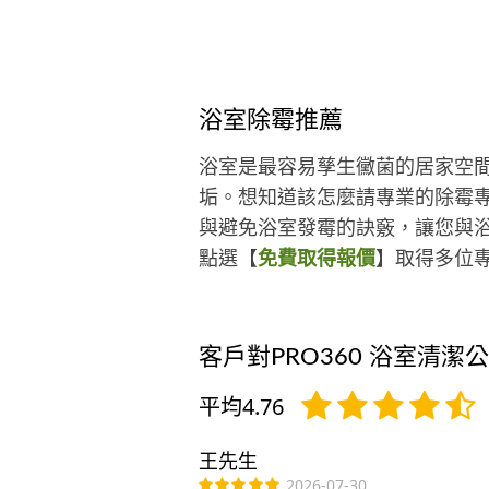
浴室除霉推薦
浴室是最容易孳生黴菌的居家空
垢。想知道該怎麼請專業的除霉
與避免浴室發霉的訣竅，讓您與浴
點選【
免費取得報價
】取得多位
客戶對PRO360 浴室清潔
平均4.76
王先生
2026-07-30