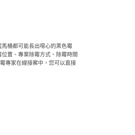
價「整間」的，沒有做時薪的，這
會比較優惠，我們過年也都都沒漲
，謝謝各位的支持哦💯
或馬桶都可能長出噁心的黑色霉
霉位置、專業除霉方式、除霉時間
除霉專家在線接案中，您可以直接