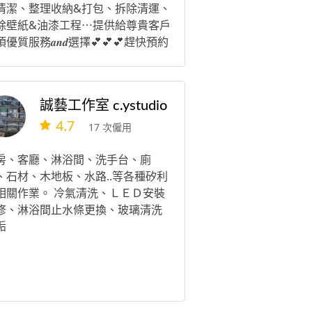
清潔、整理收納&打包、拆除清運、
除壁紙&油漆工程⋯提供給尊貴客戶
優質服務𝒂𝒏𝒅選擇💕💕💕趕快預約
來呦😋 📌預約規則說明：✔ 預約以
支付訂金」為保留依據 ✔ 若尚在考
期間，若有其他客人先完成訂金，
誠藝工作室 c.ystudio
段將優先保留給已下訂者 ✔ 完成✅
4.7
 訂金 ㋡ 視為正式保留時段 🌟（麻
17 次僱用
請客戶看公告，避免施工後有糾
）🌟 預約好、如臨時取消或解約、
房、客廳、淋浴間、洗手台、廁
須賠貴公司ㄉ營業損失費，還有訂
、石材、木地板、水路..等各種矽利
是訂金、只要付訂金一律不退，避
相關作業。 冷氣清洗、ＬＥＤ安裝
一些客人都不看公告，結果我們白
修、淋浴間止水條更換、玻璃清洗
損失營業損失，麻煩請見諒！謝謝
垢
 P.S 麻煩請提供照片 or 或是錄影、
⭕️看現場（你有沒有需求或洽談後
OK的話場刊費一律車馬費500元）
️ 還有真的沒有照片、我真的無法憑
報價！我沒辦法通靈，還有我們是