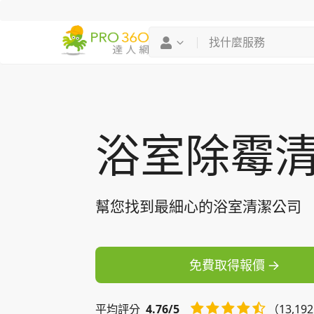
找專家
買服務
浴室除霉
幫您找到最細心的浴室清潔公司
免費取得報價
平均
評分
4.76/5
（13,19