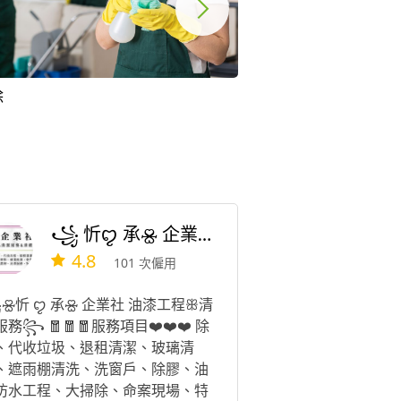
除
地板拋光打蠟
꧁ 忻ꨄ 承🝮 企業社🝮 ꧂
4.8
101 次僱用
🝮忻 ꨄ 承🝮 企業社 油漆工程ꕥ清
務꧂ 🧧🧧🧧服務項目❤️❤️❤️ 除
、代收垃圾、退租清潔、玻璃清
、遮雨棚清洗、洗窗戶、除膠、油
防水工程、大掃除、命案現場、特