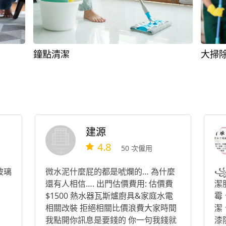
鐘點清潔
大掃
建源
4.8
50 次僱用
玻璃
微水泥什麼屁的都是唬爛的… 為什麼
꧁
還有人相信…. 出門估價費用: 估價費
潔服
$1500 熱水器瓦斯爐廚具&家庭水電
霉
相關改裝 拒絕相關比價浪費大家時間
潔
我點開你訊息是要錢的 你一句我錢就
漆