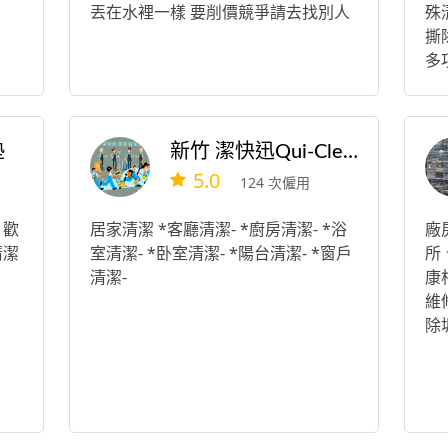
丟在水裡一樣 要削價競爭請去找別人
殊
撕
多項
起
「
慮
墊
新竹 潔快迅Qui-Clean
時
5.0
㋛
124 次僱用
煩
紛
 歡
居家清潔 *客廳清潔- *廚房清潔- *浴
廠
必
清潔
室清潔- *卧室清潔- *陽台清潔- *窗戶
所
金
清潔-
康
免
維
白
除
🙏
或
沒
⭕
空