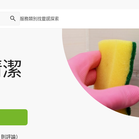
服務類別
找靈感
探索
清潔
2 則評論）