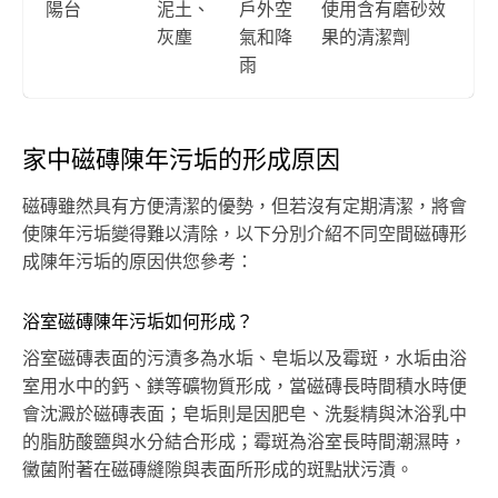
陽台
泥土、
戶外空
使用含有磨砂效
灰塵
氣和降
果的清潔劑
雨
家中磁磚陳年污垢的形成原因
磁磚雖然具有方便清潔的優勢，但若沒有定期清潔，將會
使陳年污垢變得難以清除，以下分別介紹不同空間磁磚形
成陳年污垢的原因供您參考：
浴室磁磚陳年污垢如何形成？
浴室磁磚表面的污漬多為水垢、皂垢以及霉斑，水垢由浴
室用水中的鈣、鎂等礦物質形成，當磁磚長時間積水時便
會沈澱於磁磚表面；皂垢則是因肥皂、洗髮精與沐浴乳中
的脂肪酸鹽與水分結合形成；霉斑為浴室長時間潮濕時，
黴菌附著在磁磚縫隙與表面所形成的斑點狀污漬。