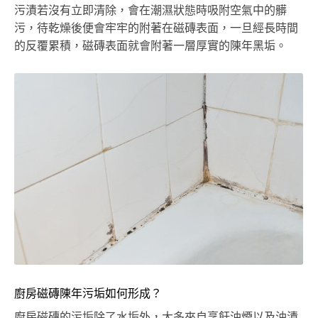
污漬若沒有立即清除，會在潮濕狀態時吸附空氣中的髒
污，待乾燥後便會牢牢的附著在磁磚表面，一旦經長時間
的反覆累積，磁磚表面就會附著一層厚實的陳年黑垢。
廚房磁磚陳年污垢如何形成？
廚房磁磚的污垢除了水垢外，大多來自烹飪油煙以及油漬