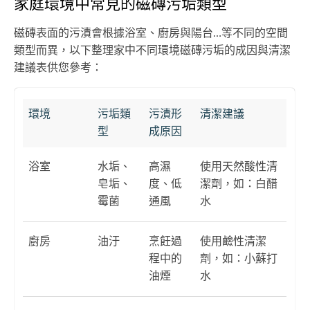
家庭環境中常見的磁磚污垢類型
磁磚表面的污漬會根據浴室、廚房與陽台…等不同的空間
類型而異，以下整理家中不同環境磁磚污垢的成因與清潔
建議表供您參考：
環境
污垢類
污漬形
清潔建議
型
成原因
浴室
水垢、
高濕
使用天然酸性清
皂垢、
度、低
潔劑，如：白醋
霉菌
通風
水
廚房
油汙
烹飪過
使用鹼性清潔
程中的
劑，如：小蘇打
油煙
水