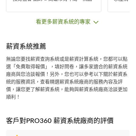
市政府青年事務局、好臉色美業Co., Lt
維運一站
d 顧問 • 35年 工作經歷： ■ 國際餐飲
需求、操
連鎖部主管：肯德基、摩斯漢堡、翔
把畫面做
看更多薪資系統的專家
美食品、貢茶國際 ■ 其餘餐飲連鎖部
能上線、
主管：21世紀風味館、呷百二洋菓子
位產品。
行、元氣早午餐、金鑛咖啡 ■ 勞動部
新創團隊，
薪資系統推薦
產投課程：人力資源管理實務班、老
程系統化
闆成功經營學 •輔導實績： 和牛餐廳、
的開發階
無論您要找薪資查詢系統或是薪資計算系統，您都可以點
早午餐連鎖、日式餐廳、咖啡連鎖、
算及進度
選「免費取得報價」，填好問卷，讓多家適合的薪資系統
食品科技有限公司、淨園休閒農場、
廠商與您洽談報價！另外，您也可以參考以下關於薪資系
精品茶飲、精緻烘焙連鎖、牛排連
統的服務資訊，查看精選薪資系統廠商的服務內容及評
鎖、早午餐連鎖、炸雞連鎖、燒烤、
價，讓您更了解薪資系統，能夠與薪資系統廠商洽談更加
日式料理連鎖、 宵夜連鎖、羊肉爐、
順利！
拌麵(涼麵)連鎖轉型輔導、淡果香零售
業，法人宗教團體、連鎖藥局 清潔維
護公司、鍋燒麵連鎖品牌、多品牌連
客戶對PRO360 薪資系統廠商的評價
鎖總部，輕美容業等海內外連鎖店展
店及輔導 •專長： ※連鎖(加盟、直營)