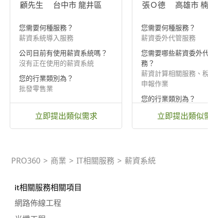
顧先生
台中市 龍井區
張Ｏ德
高雄市 楠梓
您需要何種服務？
您需要何種服務？
薪資系統導入服務
薪資委外代管服務
公司目前有使用薪資系統嗎？
您需要哪些薪資委外代管
沒有正在使用的薪資系統
務？
薪資計算相關服務、稅務
您的行業類別為？
申報作業
批發零售業
您的行業類別為？
傳統產業
立即提出類似需求
立即提出類似需
PRO360
>
商業
>
IT相關服務
>
薪資系統
it相關服務相關項目
網路佈線工程