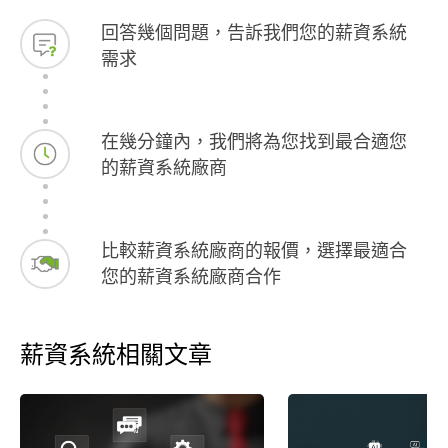
無不涵蓋，豐收滿滿。 三月初的黃金二十
實、直擊痛點
回答幾個問題，告訴我們您的薪資系統
一小時年會，更讓全體員工耳目一新，埋
與管理的輔
需求
下「全員立場統一」的種子。而每次輔導
與能力的全
中，我隨意提及的營運困惑，總能立即獲
方法，更是眼
得精準剖析。孫老師堪稱企業主身旁一部
孫老師為顧
活字典。 這一年的轉折，必將助我們一步
與成長。 感
在幾分鐘內，我們將為您找到最合適您
步邁向心中願景。感恩他的相助，也祝福
的薪資系統廠商
他「服務傳承百萬人」的使命，能在未來
造福更多企業。
比較薪資系統廠商的報價，選擇最適合
您的薪資系統廠商合作
薪資系統相關文章