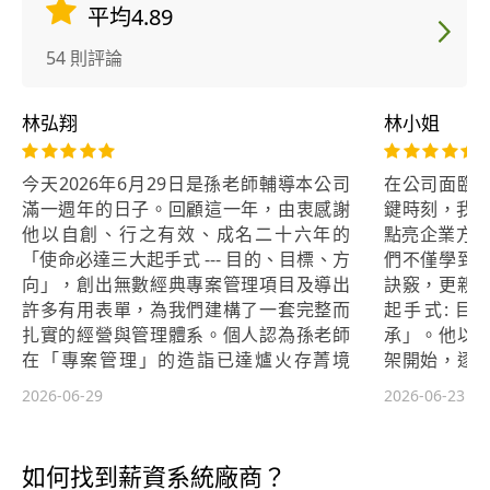
制度建立 ※品牌建立、診斷、經營 ※
平均4.89
人力資源管理規劃 ※魅力服務與顧客
關係管理 ※公司各部門運作實務 ※創
54 則評論
業相關課程 ※創意行銷規劃 ※各職級
(基層、中階、高階)培訓 ※商圈評估、
林弘翔
林小姐
經營 ※營業數據分析管理、策略研
擬、流程優化、制度建立、行銷策略
今天2026年6月29日是孫老師輔導本公司
在公司面臨
滿一週年的日子。回顧這一年，由衷感謝
鍵時刻，我們
他以自創、行之有效、成名二十六年的
點亮企業方向
「使命必達三大起手式 --- 目的、目標、方
們不僅學到
向」，創出無數經典專案管理項目及導出
訣竅，更親
許多有用表單，為我們建構了一套完整而
起手式: 
扎實的經營與管理體系。個人認為孫老師
承」。他以
在「專案管理」的造詣已達爐火存菁境
架開始，逐
界。 從企業文化、戰略策略、業務佈局、
層層剝開問
2026-06-29
2026-06-23
品牌定位與故事，到崗位職責、晉升機
目標: 「團隊
制、流程表單、會議通知單就是會議記錄
職場三大帳戶
的作法，乃至壓軸的「團隊自動運轉鐵三
制度與人心同
如何找到薪資系統廠商？
角」---目標管理、績效考核與薪酬系統，
的行動方案