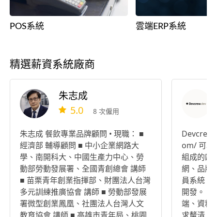
POS系統
雲端ERP系統
精選薪資系統廠商
朱志成
5.0
8 次僱用
朱志成 餐飲專業品牌顧問 • 現職： ■
Devcrew 
經濟部 輔導顧問 ■ 中小企業網路大
om/ 可
學、南開科大、中國生產力中心、勞
組成的四
動部勞動發展署、全國青創總會 講師
網、品牌
■ 苗栗青年創業指揮部、財團法人台灣
員系統、LI
多元訓練推廣協會 講師 ■ 勞動部發展
開發。 團
署微型創業鳳凰、社團法人台灣人文
端、資料
教育協會 講師 ■ 高雄市青年局、桃園
求釐清、