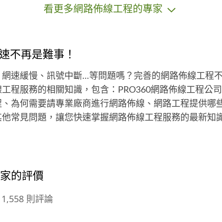
看更多網路佈線工程的專家
如：公家機關、公共工程、連鎖加盟
店、大小商家、一般住家等。 要求品
質者歡迎光臨！
速不再是難事！
、網速緩慢、訊號中斷…等問題嗎？完善的網路佈線工程
工程服務的相關知識，包含：PRO360網路佈線工程公
、為何需要請專業廠商進行網路佈線、網路工程提供哪些服
其他常見問題，讓您快速掌握網路佈線工程服務的最新知
專家的評價
1,558 則評論