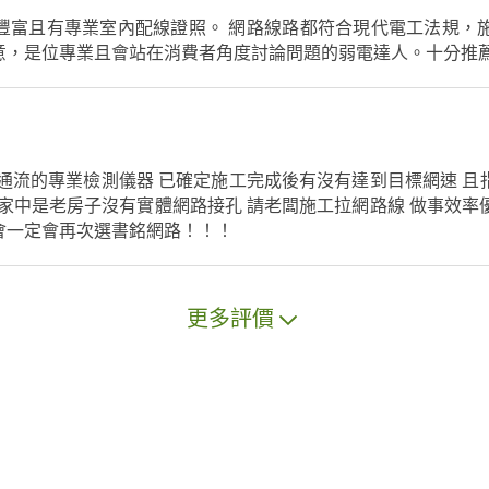
豐富且有專業室內配線證照。 網路線路都符合現代電工法規，
意，是位專業且會站在消費者角度討論問題的弱電達人。十分推
通流的專業檢測儀器 已確定施工完成後有沒有達到目標網速 且指定
於家中是老房子沒有實體網路接孔 請老闆施工拉網路線 做事效率
會一定會再次選書銘網路！！！
更多評價