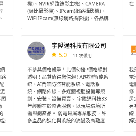
電
機)、NVR(網路錄影主機)、CAMERA
在
匠
(類比攝影機)、IPcam(網路攝影機)、
、
WiFi IPcam(無線網路攝影機)、各品牌
監控硬碟、各式電源、各式網路線
材、各式同軸電纜(一般與電梯專用)、
各式轉接頭...等監視器相關產品、材
宇陞通科技有限公司
料。我們非常重視客戶的意見與需
5.0
求，高C/P 值是我們團隊的理念與優
11 次僱用
勢，歡迎找我們的團隊為您服務。
、網
不參與價格競爭！比價勿擾 !價格絕對
我
網路
透明！品質值得您信賴 ! AI監控智能系
電
配
統、AI門禁防盜智能系統、電話系
電
、泥
統、網路佈線、多媒體視聽設備等規
修
不願
劃、安裝、設備買賣。 宇陞通科技33
房
意
年經驗在於整合服務。以現場環境所
另
的
需規劃產品。 弱電是屬專業服務，許
線
的您
多產品的進化與系統的演變及高難度
解
的施作配線還有環境判斷 ，絕非只是
作
安裝這樣簡單 案例服務擁有客戶群