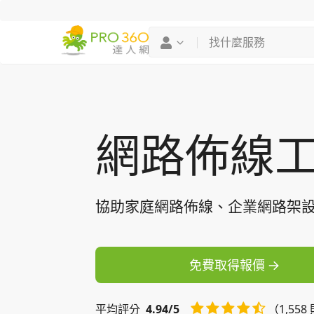
找專家
買服務
網路佈線
協助家庭網路佈線、企業網路架
免費取得報價
平均
評分
4.94/5
（1,55