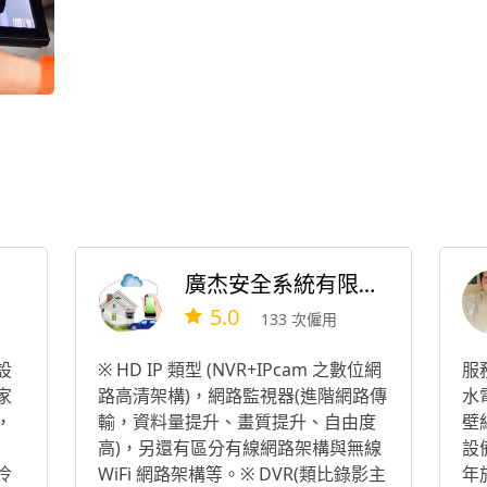
廣杰安全系統有限公司
5.0
133 次僱用
設
※ HD IP 類型 (NVR+IPcam 之數位網
服
家
路高清架構)，網路監視器(進階網路傳
水
，
輸，資料量提升、畫質提升、自由度
壁
高)，另還有區分有線網路架構與無線
設
冷
WiFi 網路架構等。※ DVR(類比錄影主
年