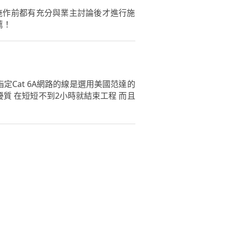
施作前都有充分與業主討論後才進行施
薦！
Cat 6A網路的線是選用美國范達的
優質 在短短不到2小時就結束工程 而且