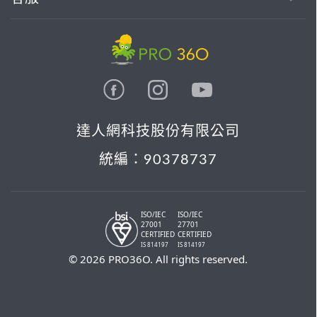
達人網科技股份有限公司
統編：90378737
ISO/IEC
ISO/IEC
27001
27701
CERTIFIED
CERTIFIED
IS 814197
IS 814197
© 2026 PRO36O. All rights reserved.