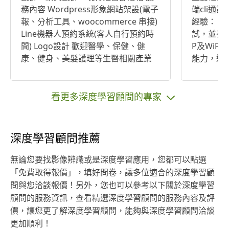
務內容 Wordpress形象網站架設(電子
端cli通
報、分析工具、woocommerce 串接)
經驗： 1.
Line機器人預約系統(客人自行預約時
試，並有OM
間) Logo設計 歡迎醫學、保健、健
P及WiF
康、健身、美髮護理等生醫相關產業
能力，透過fir
洽談，能結合專業生醫知識提供您更
用以部署Goo
有效率的服務組合！
網路爬蟲相關經驗
力，目前
看更多深度學習顧問的專家
案，我們
各位多多關照 以上歡迎參
網站作品集 ht
深度學習顧問推薦
t/
無論您要找影像辨識或是深度學習應用，您都可以點選
「免費取得報價」，填好問卷，讓多位適合的深度學習顧
問與您洽談報價！另外，您也可以參考以下關於深度學習
顧問的服務資訊，查看精選深度學習顧問的服務內容及評
價，讓您更了解深度學習顧問，能夠與深度學習顧問洽談
更加順利！