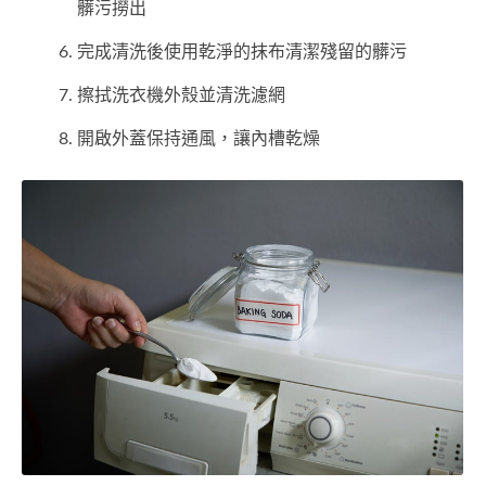
髒污撈出
完成清洗後使用乾淨的抹布清潔殘留的髒污
擦拭洗衣機外殼並清洗濾網
開啟外蓋保持通風，讓內槽乾燥