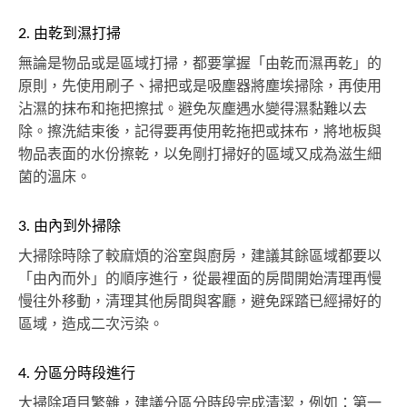
2. 由乾到濕打掃
無論是物品或是區域打掃，都要掌握「由乾而濕再乾」的
原則，先使用刷子、掃把或是吸塵器將塵埃掃除，再使用
沾濕的抹布和拖把擦拭。避免灰塵遇水變得濕黏難以去
除。擦洗結束後，記得要再使用乾拖把或抹布，將地板與
物品表面的水份擦乾，以免剛打掃好的區域又成為滋生細
菌的溫床。
3. 由內到外掃除
大掃除時除了較麻煩的浴室與廚房，建議其餘區域都要以
「由內而外」的順序進行，從最裡面的房間開始清理再慢
慢往外移動，清理其他房間與客廳，避免踩踏已經掃好的
區域，造成二次污染。
4. 分區分時段進行
大掃除項目繁雜，建議分區分時段完成清潔，例如：第一