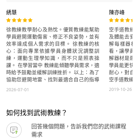
綉慧
陳亦峰
徐教練教學耐心及熱忱。優質教練能幫助
空手道教練
學員避開運動傷害、修正不良姿勢，並有
及體能去安
效率達成個人需求的目標。 徐教練的核
解每樣器材
心：面向專業依據學員身體狀況調整訓
看，讓學員
練，運動生理學知識，而不只是照表操
解器材是運
課。 在學習當中 教練能傾聽學員需求，適
學員能更快的
時給予鼓勵並緩解訓練挫折。 以上：為了
耐心，對自
協助您避開地雷、找到最適合自己的指導
空手道教練，
者，可以參考徐教練的教學方式 讓您更快
2019-10-26
2026-07-01
更精準抓住您想追求的目標💪
如何找到武術教練？
回答幾個問題，告訴我們您的武術課程
需求