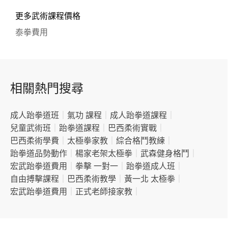
更多武術課程價格
泰拳費用
相關熱門搜尋
成人跆拳道班
｜
氣功 課程
｜
成人跆拳道課程
｜
兒童武術班
｜
跆拳道課程
｜
巴西柔術實戰
｜
巴西柔術學費
｜
太極拳家教
｜
綜合格鬥教練
｜
跆拳道品勢動作
｜
楊家老架太極拳
｜
武森健身格鬥
｜
宏武跆拳道費用
｜
拳擊 一對一
｜
跆拳道成人班
｜
自由搏擊課程
｜
巴西柔術教學
｜
黃一北 太極拳
｜
宏武跆拳道費用
｜
正式老師接家教
｜