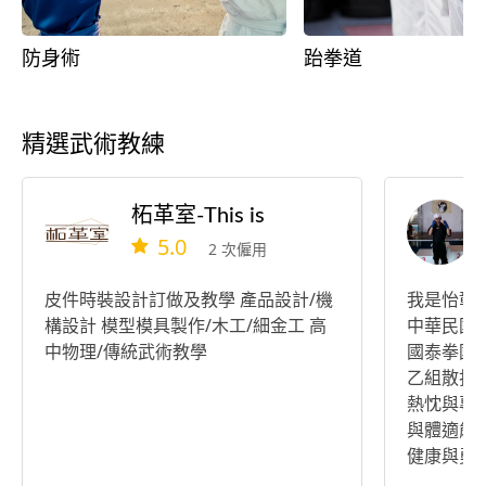
防身術
跆拳道
精選武術教練
柘革室-This is
5.0
2 次僱用
皮件時裝設計訂做及教學 產品設計/機
我是怡彰
構設計 模型模具製作/木工/細金工 高
中華民國
中物理/傳統武術教學
國泰拳國
乙組散打
熱忱與專
與體適能
健康與勇