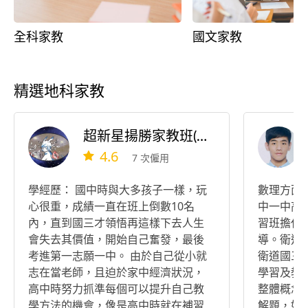
全科家教
國文家教
精選地科家教
超新星揚勝家教班(專職國高中升學全科家教)
4.6
7 次僱用
學經歷： 國中時與大多孩子一樣，玩
數理方面
心很重，成績一直在班上倒數10名
中一中高
內，直到國三才領悟再這樣下去人生
習班擔任
會失去其價值，開始自己奮發，最後
導。衛道
考進第一志願一中。 由於自己從小就
衛道國三
志在當老師，且迫於家中經濟狀況，
學習及教
高中時努力抓準每個可以提升自己教
整體概念
學方法的機會，像是高中時就在補習
解題，如