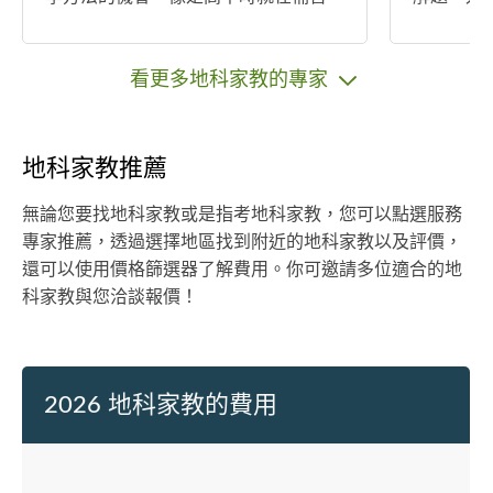
班做輔導老師，接一些國中小孩的家
順利完成
教。
題目，至
題目本身
看更多地科家教的專家
機，解開
因經歷過
何有效率
地科家教推薦
的重要性
不斷問自
無論您要找地科家教或是指考地科家教，您可以點選服務
要用這個
專家推薦，透過選擇地區找到附近的地科家教以及評價，
部分題目
還可以使用價格篩選器了解費用。你可邀請多位適合的地
入？」，
科家教與您洽談報價！
生臨場思
將我的學
往目標校
2026 地科家教的費用