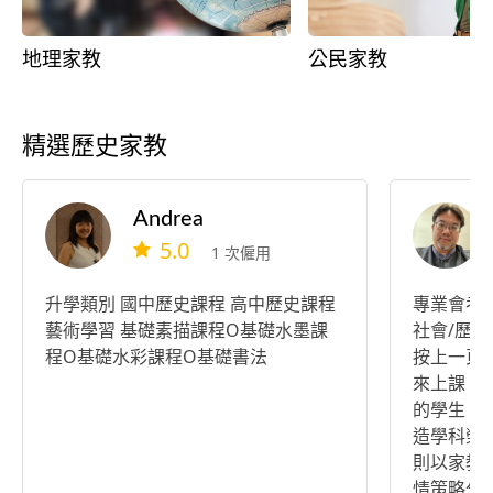
地理家教
公民家教
精選歷史家教
Andrea
5.0
1 次僱用
升學類別 國中歷史課程 高中歷史課程
專業會考/
藝術學習 基礎素描課程O基礎水墨課
社會/歷史/
程O基礎水彩課程O基礎書法
按上一頁
來上課，
的學生，
造學科榮景！ 白天在學校
則以家教
情策略分析