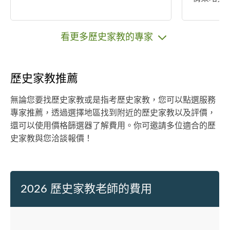
是點的伸展，
史不分家
要理解歷
看更多歷史家教的專家
一定要跟
透過精彩
史事件，
歷史家教推薦
事物的正
無論您要找歷史家教或是指考歷史家教，您可以點選服務
專家推薦，透過選擇地區找到附近的歷史家教以及評價，
還可以使用價格篩選器了解費用。你可邀請多位適合的歷
史家教與您洽談報價！
2026 歷史家教老師的費用