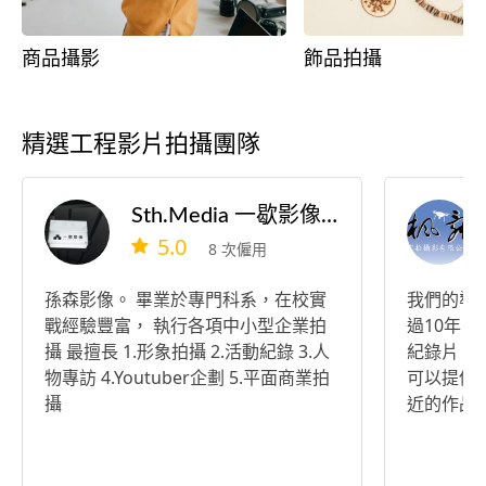
商品攝影
飾品拍攝
精選工程影片拍攝團隊
Sth.Media 一歇影像工作室
5.0
8 次僱用
孫森影像。 畢業於專門科系，在校實
我們的導
戰經驗豐富， 執行各項中小型企業拍
過10年
攝 最擅長 1.形象拍攝 2.活動紀錄 3.人
紀錄片、
物專訪 4.Youtuber企劃 5.平面商業拍
可以提供
攝
近的作品