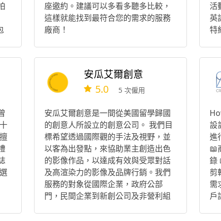
拍
座邀約。建議可以多看多聽多比較，
活
這樣就能找到最符合您的需求的服務
英語
包
廠商！
特
型
巧
妝
捧
安瓜艾爾創意
5.0
5 次僱用
曾
安瓜艾爾創意是一間從美國留學歸國
H
十
的創意人所設立的創意公司。 我們目
設
擅
標希望透過國際觀的手法及視野，並
進
禮
以客為出發點，來協助業主創造出色

誌
的影像作品，以達成有效與受眾對話
錄
選
及高渲染力的影像及品牌行銷。我們
剪
服務的對象從國際企業，政府公部
需
門，民間企業到新創公司及非營利組
戶
織等。
出
戶