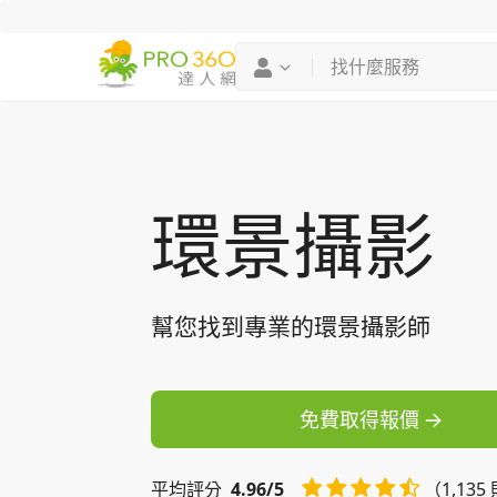
找專家
買服務
環景攝影
幫您找到專業的環景攝影師
免費取得報價
平均
評分
4.96/5
（1,13