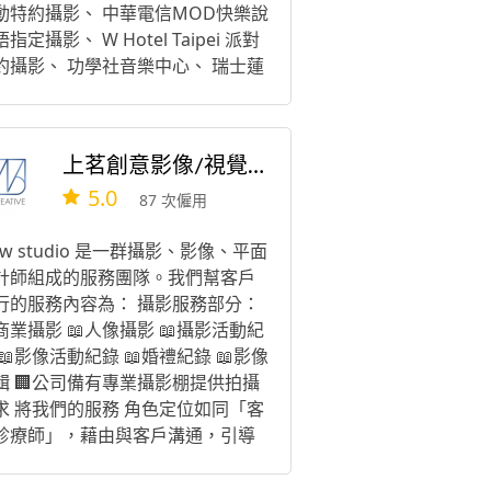
動特約攝影、 中華電信MOD快樂說
指定攝影、 W Hotel Taipei 派對
約攝影、 功學社音樂中心、 瑞士蓮
克力。
上茗創意影像/視覺製作
5.0
87 次僱用
ow studio 是一群攝影、影像、平面
計師組成的服務團隊。我們幫客戶
行的服務內容為： 攝影服務部分：
商業攝影 📖人像攝影 📖攝影活動紀
 📖影像活動紀錄 📖婚禮紀錄 📖影像
輯 🏢公司備有專業攝影棚提供拍攝
求 將我們的服務 角色定位如同「客
診療師」，藉由與客戶溝通，引導
客戶核心價值，服務客戶、幫助客
量身打造專業、獨特的作品。