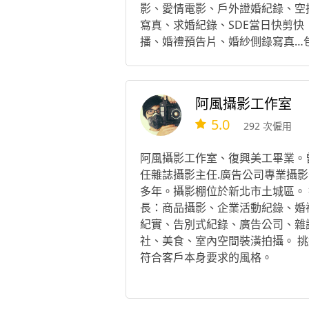
影、愛情電影、戶外證婚紀錄、空
寫真、求婚紀錄、SDE當日快剪快
播、婚禮預告片、婚紗側錄寫真…
含各類型平面攝影與動態錄影。 造
師團隊 - 新娘秘書、整體造型、彩
教學、新祕教學、手工飾品、手作
阿風攝影工作室
花。
5.0
292 次僱用
阿風攝影工作室、復興美工畢業。
任雜誌攝影主任.廣告公司專業攝影
多年。攝影棚位於新北市土城區。 
長：商品攝影、企業活動紀錄、婚
紀實、告別式紀錄、廣告公司、雜
社、美食、室內空間裝潢拍攝。 挑
符合客戶本身要求的風格。