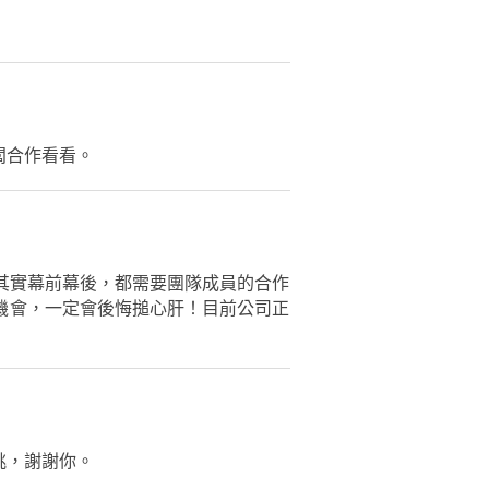
闆合作看看。
其實幕前幕後，都需要團隊成員的合作
機會，一定會後悔搥心肝！目前公司正
挑，謝謝你。