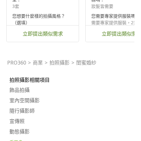
3套
妝髮皆需要
您想要什麼樣的拍攝風格？
您需要專家提供服裝嗎？
（選填）
需要專家提供服裝，2套
搞怪、可愛、童趣風？
立即提出類似需求
立即提出類似需
PRO360
>
商業
>
拍照攝影
>
閨蜜婚紗
拍照攝影相關項目
飾品拍攝
室內空間攝影
隨行攝影師
宣傳照
動態攝影