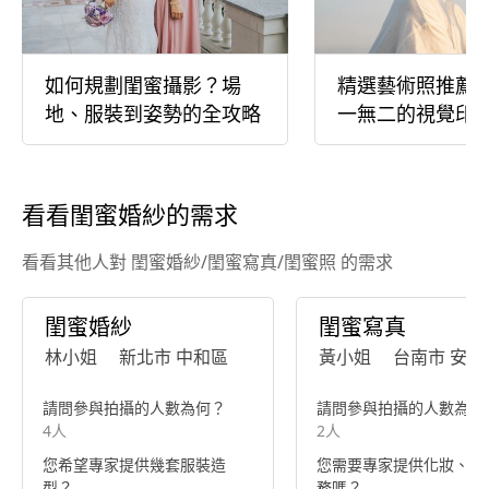
如何規劃閨蜜攝影？場
精選藝術照推薦
地、服裝到姿勢的全攻略
一無二的視覺印
看看閨蜜婚紗的需求
看看其他人對 閨蜜婚紗/閨蜜寫真/閨蜜照 的需求
閨蜜婚紗
閨蜜寫真
林小姐
新北市 中和區
黃小姐
台南市 安平
請問參與拍攝的人數為何？
請問參與拍攝的人數為何
4人
2人
您希望專家提供幾套服裝造
您需要專家提供化妝、髮
型？
務嗎？