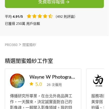
免費取得報價
平均
4.91/5
（492 則評論）
已獲得 250萬 用戶信賴
>
PRO360
閨蜜婚紗
精選閨蜜婚紗工作室
Wayne W Photography 韋恩影像
5.0
26 次僱用
傳播研究所畢業，在台北外商品牌工
服務項目
作，一天醒來，決定誠實面對自己的
美穿搭、
影像魂，一腳闖入影像領域。我的特
拍攝、大