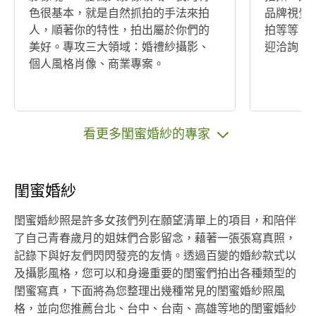
色很基本，就是自然抓拍的手法來拍
品牌視覺
人，順著你的特性，拍出屬於你們的
拍等等，
美好。專攻三大領域：婚禮紗攝影、
迎洽詢。
個人風格肖像、商業專案。
看更多閨蜜婚紗的專家
閨蜜婚紗
閨蜜婚紗照是許多女孩們列在願望清單上的項目，和陪伴
了自己青春歲月的姐妹們合影留念，藉著一張張寫真照，
記錄下與好友們閃閃發亮的友情。透過百變的婚紗款式以
及攝影風格，您可以和身邊重要的閨蜜們拍出各種類型的
閨蜜寫真，下面將為您整理出幾種常見的閨蜜婚紗照風
格，並向您推薦台北、台中、台南、高雄等地的閨蜜婚紗