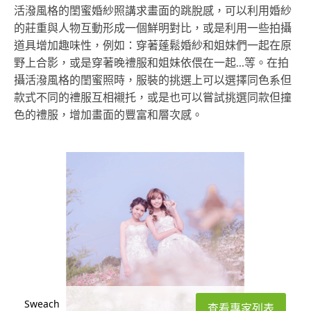
活潑風格的閨蜜婚紗照講求畫面的跳脫感，可以利用婚紗
的莊重與人物互動形成一個鮮明對比，或是利用一些拍攝
道具增加趣味性，例如：穿著蓬鬆婚紗和姐妹們一起在原
野上合影，或是穿著晚禮服和姐妹依偎在一起...等。在拍
攝活潑風格的閨蜜照時，服裝的挑選上可以選擇同色系但
款式不同的禮服互相襯托，或是也可以嘗試挑選同款但撞
色的禮服，增加畫面的豐富和層次感。
Sweach
查看專家列表