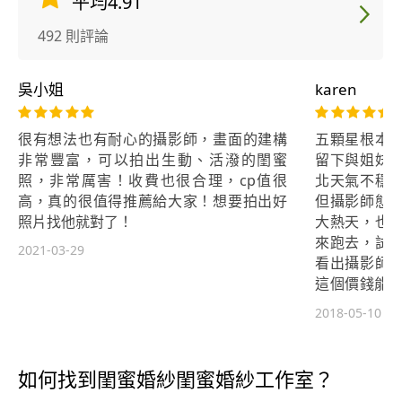
平均4.91
492 則評論
吳小姐
karen
很有想法也有耐心的攝影師，畫面的建構
五顆星根本
非常豐富，可以拍出生動、活潑的閨蜜
留下與姐妹
照，非常厲害！收費也很合理，cp值很
北天氣不穩
高，真的很值得推薦給大家！想要拍出好
但攝影師態
照片找他就對了！
大熱天，也
來跑去，試
2021-03-29
看出攝影師
這個價錢能有
表，已經介
2018-05-10
照！
如何找到閨蜜婚紗閨蜜婚紗工作室？