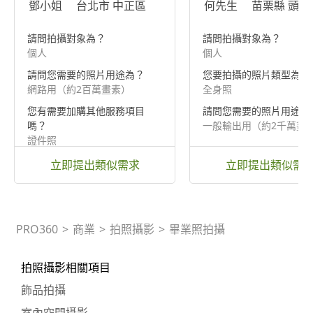
鄧小姐
台北市 中正區
何先生
苗栗縣 頭份
請問拍攝對象為？
請問拍攝對象為？
個人
個人
請問您需要的照片用途為？
您要拍攝的照片類型為？
網路用（約2百萬畫素）
全身照
您有需要加購其他服務項目
請問您需要的照片用途為
嗎？
一般輸出用（約2千萬畫
證件照
立即提出類似需求
立即提出類似需
PRO360
>
商業
>
拍照攝影
>
畢業照拍攝
拍照攝影相關項目
飾品拍攝