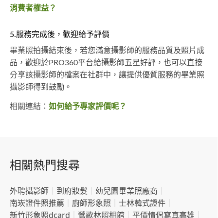
消費者權益？
5.服務完成後，歡迎給予評價
畢業照拍攝結束後，若您滿意攝影師的服務品質及照片成
品，歡迎於PRO360平台給攝影師五星好評，也可以直接
分享該攝影師的檔案在社群中，讓提供優質服務的畢業照
攝影師得到鼓勵。
相關連結：
如何給予專家評價呢？
相關熱門搜尋
外聘攝影師
｜
到府妝髮
｜
幼兒園畢業照廠商
｜
南崁證件照推薦
｜
廚師形象照
｜
士林韓式證件
｜
新竹形象照dcard
｜
鶯歌林照相館
｜
平價情侶寫真高雄
｜