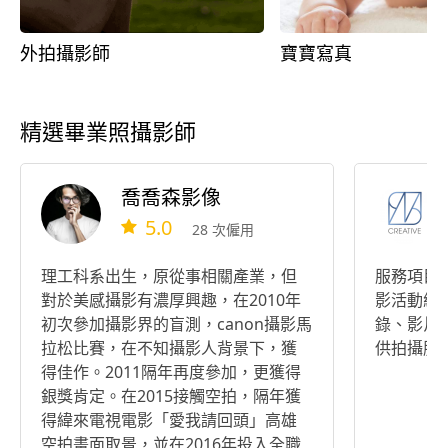
外拍攝影師
寶寶寫真
精選畢業照攝影師
喬喬森影像
5.0
28 次僱用
理工科系出生，原從事相關產業，但
服務項目
對於美感攝影有濃厚興趣，在2010年
影活動紀
初次參加攝影界的盲測，canon攝影馬
錄、影片
拉松比賽，在不知攝影人背景下，獲
供拍攝服
得佳作。2011隔年再度參加，更獲得
銀獎肯定。在2015接觸空拍，隔年獲
得緯來電視電影「愛我請回頭」高雄
空拍畫面取景，並在2016年投入全職