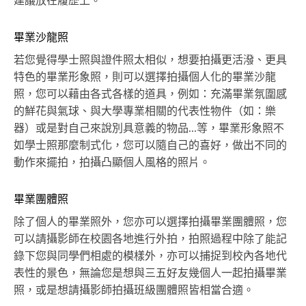
建議放在履歷上。
畢業沙龍照
若您覺得學士照與證件照太相似，想要拍攝更活潑、更具
特色的畢業形象照，則可以選擇拍攝個人化的畢業沙龍
照，您可以藉由各式各樣的道具，例如：充滿畢業氛圍感
的鮮花與氣球、與大學專業相關的代表性物件（如：樂
器）或是對自己來說別具意義的物品...等，畢業形象照不
如學士照那麼制式化，您可以隨自己的喜好，做出不同的
動作來擺拍，拍攝凸顯個人風格的照片。
畢業團體照
除了個人的畢業照外，您亦可以選擇拍攝畢業團體照，您
可以請攝影師在校園各地進行外拍，拍照過程中除了能記
錄下您與同學們相處的模樣外，亦可以捕捉到校內各地代
表性的景色，無論您是想與三五好友幾個人一起拍攝畢業
照，或是想請攝影師拍攝班級團體照皆相當合適。