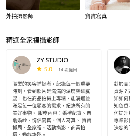
外拍攝影師
寶寶寫真
精選全家福攝影師
ZY STUDIO
5.0
14 次僱用
職業的笑容捕捉者，紀錄每一個重要
對於高品
時刻，看到照片是滿滿的溫度與細膩
資源 ? 
感，也在商品拍攝上專精，能溝通並
知如何呈
滿足每一位顧客的需求，紀錄所有的
知色香味如
美好事物。 服務內容：婚禮紀實、自
何提升質感
助婚紗、情侶寫真、個人寫真、 寶寶
專業影像
抓周、全家福、活動攝影、商業拍
決您的問
攝、動態錄影。