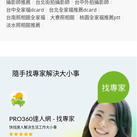
攝影師推薦
｜
台北街拍攝影師
｜
台中外拍攝影師
｜
台中全家福dcard
｜
台北全家福推薦dcard
｜
台南照相館全家福
｜
大寮照相館
｜
桃園全家福推薦ptt
｜
淡水照相館推薦
｜
隨手找專家解決大小事
PRO360達人網 - 找專家
快找達人解決生活工作大小事