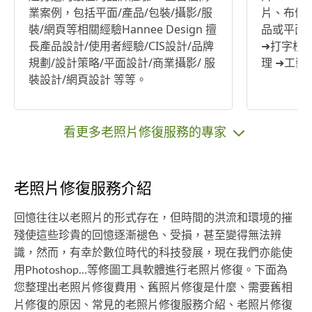
業案例，包括平面/產品/包裝/攝影/服
片、布條
裝/網頁等相關經驗Hannee Design 擅
品或平面
長產品設計/使用者經驗/CIS設計/品牌
➜打字校
規劃/設計策略/平面設計/商業攝影/ 服
理 ➜工
裝設計/網頁設計 等等。
看更多老照片修復服務的專家
老照片修復服務介紹
回憶往往以老照片的形式存在，但時間的洪流和環境的摧
殘使這些珍貴的回憶逐漸褪色、受損，甚至變得無法辨
識，然而，有幸於數位時代的科技發展，現在我們亦能使
用Photoshop…等修圖工具軟體進行老照片修復。下面為
您整理出老照片修復費用、舊照片修復是什麼、需要舊相
片修復的原因、常見的老照片修復服務介紹、老照片修復