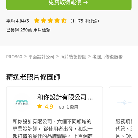
免費取得報價
平均
4.94/5
（1,175 則評論）
已獲得 250萬 用戶信賴
>
>
>
PRO360
平面設計公司
照片後製修圖
老照片修復服務
精選老照片修圖師
和你設計有限公司 Hannee Design
4.9
80 次僱用
和你設計有限公司，六個不同領域的
服務項目
專業設計師， 從使用者出發，和您一
代管、網
起打造的最佳的品牌體驗。 上百個商
片、DM