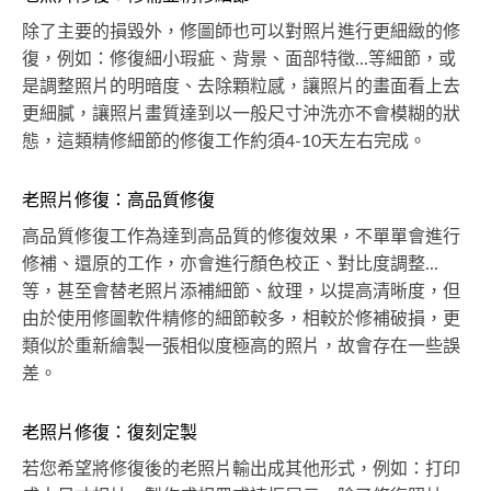
除了主要的損毀外，修圖師也可以對照片進行更細緻的修
復，例如：修復細小瑕疵、背景、面部特徵...等細節，或
是調整照片的明暗度、去除顆粒感，讓照片的畫面看上去
更細膩，讓照片畫質達到以一般尺寸沖洗亦不會模糊的狀
態，這類精修細節的修復工作約須4-10天左右完成。
老照片修復：高品質修復
高品質修復工作為達到高品質的修復效果，不單單會進行
修補、還原的工作，亦會進行顏色校正、對比度調整...
等，甚至會替老照片添補細節、紋理，以提高清晰度，但
由於使用修圖軟件精修的細節較多，相較於修補破損，更
類似於重新繪製一張相似度極高的照片，故會存在一些誤
差。
老照片修復：復刻定製
若您希望將修復後的老照片輸出成其他形式，例如：打印