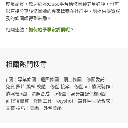
度及品質，歡迎於PRO360平台給修圖師五星好評，也可
以直接分享該修圖師的專家檔案在社群中，讓提供優質服
務的修圖師得到鼓勵。
相關連結：
如何給予專家評價呢？
相關熱門搜尋
p圖
｜
專業修圖
｜
遺照修圖
｜
網上修圖
｜
修圖委託
｜
免費 照片 編輯 軟體
｜
修圖 接案
｜
修圖ai
｜
遺照製作
｜
遺照框p圖
｜
遺照合成
｜
p修圖
｜
身分證配偶欄p圖
｜
ai 修復畫質
｜
修圖工具
｜
keyshot
｜
證件照耳朵合成
｜
文案 技巧
｜
美編
｜
外包美編
｜