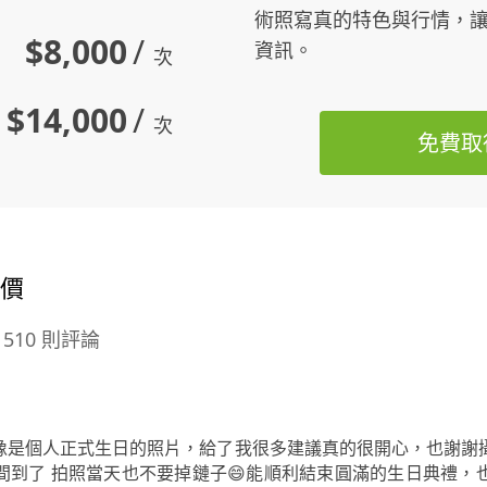
術照寫真的特色與行情，
$8,000
/
資訊。
次
$14,000
/
次
免費取
評價
510 則評論
像是個人正式生日的照片，給了我很多建議真的很開心，也謝謝
間到了 拍照當天也不要掉鏈子😄能順利結束圓滿的生日典禮，