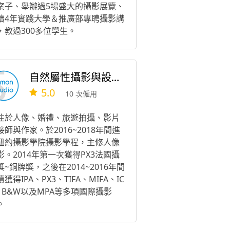
案子、舉辦過5場盛大的攝影展覽、
續4年實踐大學＆推廣部專聘攝影講
，教過300多位學生。
自然屬性攝影與設計工作室
5.0
10 次僱用
注於人像、婚禮、旅遊拍攝、影片
接師與作家。於2016~2018年間進
紐約攝影學院攝影學程，主修人像
影。2014年第一次獲得PX3法國攝
獎~銅牌獎，之後在2014~2016年間
獲得IPA、PX3、TIFA、MIFA、IC
、B&W以及MPA等多項國際攝影
。