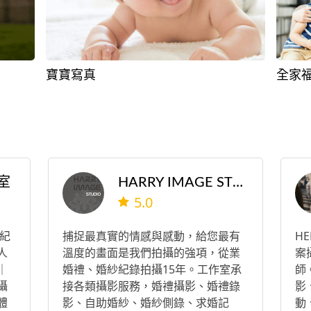
寶寶寫真
全家
室
HARRY IMAGE STUDIO
5.0
 紀
捕捉最真實的情感與感動，給您最有
HE
 人
溫度的畫面是我們拍攝的強項，從業
案
 ｜
婚禮、婚紗紀錄拍攝15年。工作室承
師
 攝
接各類攝影服務，婚禮攝影、婚禮錄
影
 體
影、自助婚紗、婚紗側錄、求婚記
動