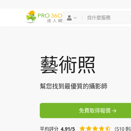
找專家
買服務
藝術照
幫您找到最優質的攝影師
免費取得報價
平均
評分
4.91/5
（510 