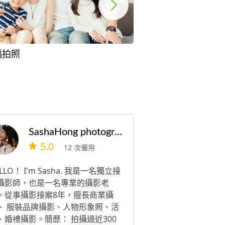
福拍照
形象照
SashaHong photography studio
5.0
12 次僱用
LLO！ I'm Sasha. 我是一名獨立接
攝影師，也是一名專業的攝影老
。從事攝影接案8年，擅長商業攝
、 服裝品牌攝影、人物形象照、活
、婚禮攝影。簡歷： 拍攝過近300