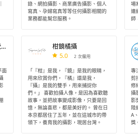
 ｜
錄、網拍攝影、商業廣告攝影、個人
場
寫真、孕婦寫真等等任何攝影相關的
連
業務都能幫您服務。
師
上茗創意影像/視覺製作
柑鏡橘攝
5.0
2 次僱用
平面
「『柑』是我，『鏡』是我的眼睛，
專
攝
用來欣賞你們，『橘』還是我，
剪
影
『攝』是我的雙手，用來捕捉你
修
們。」 喜歡拍攝人像，是因為喜歡聽
攝
棚
故事，並把故事變成影像，只要是回
影
憶，無論喜悲，都是美好的。 曾在日
陸續
本京都居住了五年，並在這城市的帶
A
領下，養育我的攝影，現居台灣。
獎