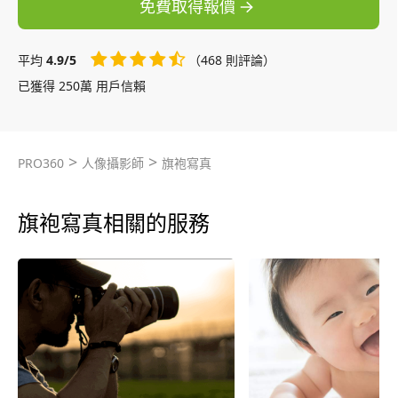
免費取得報價
平均
4.9/5
（468 則評論）
已獲得 250萬 用戶信賴
>
>
PRO360
人像攝影師
旗袍寫真
旗袍寫真相關的服務