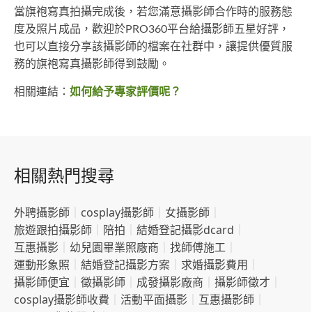
當旗袍寫真拍攝完成後，若您滿意攝影師合作時的服務態
度及照片成品，歡迎於PRO360平台給攝影師五星好評，
也可以直接分享該攝影師的檔案在社群中，讓提供優質服
務的旗袍寫真攝影師得到鼓勵。
相關連結：
如何給予專家評價呢？
相關熱門搜尋
外聘攝影師
｜
cosplay攝影師
｜
女攝影師
｜
旅遊跟拍攝影師
｜
陪拍
｜
結婚登記攝影dcard
｜
互惠攝影
｜
幼兒園畢業照廠商
｜
找師傅施工
｜
運動形象照
｜
結婚登記攝影方案
｜
求婚攝影費用
｜
攝影師便宜
｜
徵攝影師
｜
成發攝影廠商
｜
攝影師徵才
｜
cosplay攝影師收費
｜
活動平面攝影
｜
互惠攝影師
｜