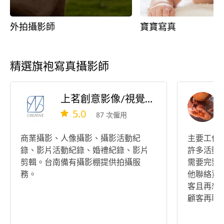
外拍攝影師
寶寶寫真
精選旗袍寫真攝影師
上茗創意影像/視覺製作
5.0
87 次僱用
商業攝影、人像攝影、攝影活動紀
主要工作
錄、影片活動紀錄、婚禮紀錄、影片
許多活動攝
剪輯。台南備有攝影棚提供拍攝服
需要完整作
務。
他聯絡資
客且再想
顧客再聯