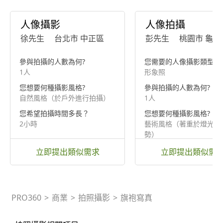
人像攝影
人像拍攝
徐先生
台北市 中正區
彭先生
桃園市 龜山
參與拍攝的人數為何?
您需要的人像攝影類型為
1人
形象照
您想要何種攝影風格?
參與拍攝的人數為何?
自然風格（於戶外進行拍攝）
1人
您希望拍攝時間多長？
您想要何種攝影風格?
2小時
藝術風格（著重於燈光及
勢）
立即提出類似需求
立即提出類似需
PRO360
>
商業
>
拍照攝影
>
旗袍寫真