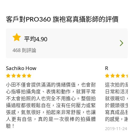
客戶對PRO360 旗袍寫真攝影師的評價
平均4.90
468 則評論
Sachiko How
R
小田不僅會提供滿滿的情緒價值，也會耐
這次拍的是
心指導拍攝角度、表情和動作，就算平常
日常和活潑
不太會拍照的人也完全不用擔心。整個拍
就很親切，
攝過程都很輕鬆自在，沒有任何壓力或緊
於鏡頭很生
張感，氣氛很好，拍起來非常舒服，也讓
寫真成品我
人更有自信，真的是一次很棒的拍攝體
的感覺，謝謝
驗！
2019-11-24