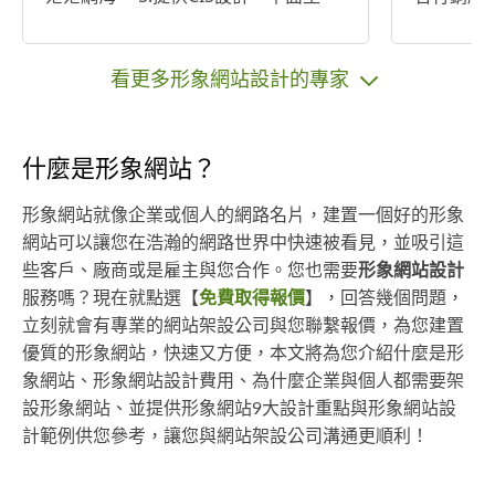
錄、網站設計等一貫數位化設計服
團隊、專
務。 了解網站設計應該真正從企業運
有問題一
作開始衡量，平衡目標與資源，切實
看更多形象網站設計的專家
提出對企業營運有幫助的設計方案。
什麼是形象網站？
形象網站就像企業或個人的網路名片，建置一個好的形象
網站可以讓您在浩瀚的網路世界中快速被看見，並吸引這
些客戶、廠商或是雇主與您合作。您也需要
形象網站設計
服務嗎？現在就點選【
免費取得報價
】，回答幾個問題，
立刻就會有專業的網站架設公司與您聯繫報價，為您建置
優質的形象網站，快速又方便，本文將為您介紹什麼是形
象網站、形象網站設計費用、為什麼企業與個人都需要架
設形象網站、並提供形象網站9大設計重點與形象網站設
計範例供您參考，讓您與網站架設公司溝通更順利！