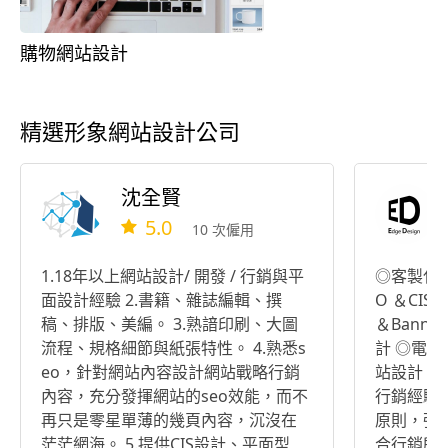
購物網站設計
精選形象網站設計公司
沈全賢
5.0
10 次僱用
1.18年以上網站設計/ 開發 / 行銷與平
◎客製化＆租
面設計經驗 2.書籍、雜誌編輯、撰
O ＆CIS＆品
稿、排版、美編。 3.熟諳印刷、大圖
＆Banner設計 ◎型錄
流程、規格細節與紙張特性。 4.熟悉s
計 ◎電子商務視覺設計 平面設計、網
eo，針對網站內容設計網站戰略行銷
站設計、
內容，充分發揮網站的seo效能，而不
行銷經驗。 我們強調「完善技
再只是零星單薄的幾頁內容，沉沒在
原則，強
茫茫網海。 5.提供CIS設計、平面型
合行銷所