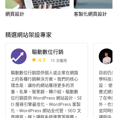
網頁設計
客製化網頁設計
精選網站架設專家
驅動數位行銷
4.9
15 次僱用
驅動數位行銷提供個人或企業在網路
目前仍是
上的各種行銷解決方案。我們的核心
學科技系
理念是：讓你的網站獲得更多的流
設： 使用
量、名單、營業額、轉介紹。驅動數
應式網頁
位行銷提供 WordPress 網站設計、SE
了在申請
O 搜尋引擎最佳化、WordPress 客製
外，也曾
化、WordPress 網站全代管、SEO 文
並同時進
章撰寫、線上課程系統建置等服務。
課程中，