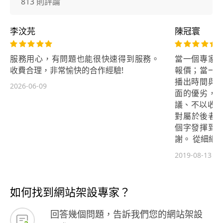
813 則評論
李汶芫
陳冠寰
服務用心，有問題也能很快速得到服務。
當一個專家
收費合理，非常愉快的合作經驗!
報價；當一
播出時間與
2026-06-09
面的優劣，
議、不以收益為
對屬於後者，
個字發揮到
謝。 從細細剖
推荐程式語言，
2019-08-13
議都顯得客觀
該怎麼向之
Vincen
如何找到網站架設專家？
選、旁人難以
回答幾個問題，告訴我們您的網站架設