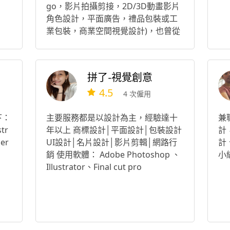
go，影片拍攝剪接，2D/3D動畫影片
角色設計，平面廣告，禮品包裝或工
業包裝，商業空間視覺設計)，也曾從
事兒童美術或漫畫教學與繪本創作。
任何問題都歡迎您詢問喔！ 如有案件
洽詢需求而留言給我，煩請提供案件
拼了-視覺創意
預算，未提供預算或預算未達需求標
4.5
準者，恕不回覆，敬請見諒，謝謝。
4 次僱用
下：
主要服務都是以設計為主，經驗達十
兼
tr
年以上 商標設計│平面設計│包裝設計
計
er
UI設計│名片設計│影片剪輯│網路行
計
銷 使用軟體： Adobe Photoshop 、
小
Illustrator、Final cut pro