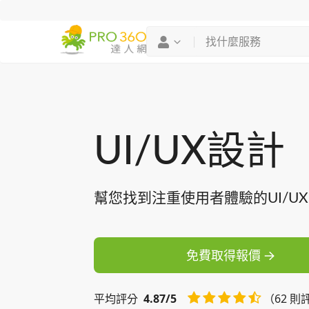
找專家
買服務
UI/UX設計
幫您找到注重使用者體驗的UI/U
免費取得報價
平均
評分
4.87/5
（62 則