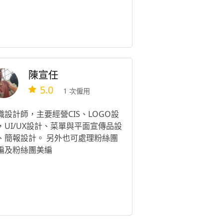
陳宣任
5.0
1 次僱用
職設計師，主要經營CIS、LOGO設
，UI/UX設計、菜單與平面宣傳品設
、簡報設計。 另外也可處理粉絲團
編及粉絲團美編