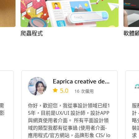
爬蟲程式
軟體
Eaprica creative design
5.0
16 次僱用
 需
你好，歡迎您，我從事設計領域已經1
服務
影
5年，目前是UX/UI 設計師，設計APP
計
與網頁使用者介面。 所有平面設計領
略分
域的類型我都有從事過 (使用者介面-
裝
應用程式/官方網站，品牌形象 CIS/ lo
求