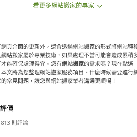
看更多網站搬家的專家
站，並且能持續建議後續網站的推廣
此
方向，幫助客戶把費用花在刀口上，
品
對每個客戶都如同對自己事業一樣認
各
真服務。
了網頁介面的更新外，還會透過網站搬家的形式將網站轉
網站搬家屬於專業技術，如果處理不當可能會造成累積多
行才能確保處理得宜。您有
網站搬家
的需求嗎？現在點選
。本文將為您整理網站搬家服務項目、什麼時候需要進行
家的常見問題，讓您與網站搬家業者溝通更順暢！
的評價
813 則評論