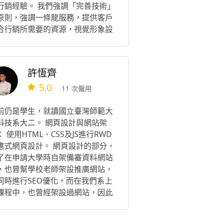
行銷經驗。 我們強調「完善技術」
原則，強調一條龍服務，提供客戶
合行銷所需要的資源，視覺形象設
團隊、專業行銷團隊，替客戶解決
有問題一勞永逸。
許恆齊
5.0
11 次僱用
前仍是學生，就讀國立臺灣師範大
科技系大二。 網頁設計與網站架
： 使用HTML、CSS及JS進行RWD
應式網頁設計。 網頁設計的部分，
了在申請大學時自架備審資料網站
，也曾幫學校老師架設推廣網站，
同時進行SEO優化，而在我們系上
課程中，也曾經架設過網站，因此
於這方面的能力是有一定基礎的！
於經驗相對其他專家來說較少，因