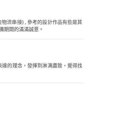
 , 金物流串接) , 參考的設計作品有些是其
感受到準備期間的滿滿誠意。
表達的理念，發揮到淋漓盡致，覺得找