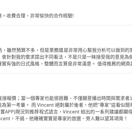
。收費合理，非常愉快的合作經驗!
站，雖然預算不多，但是業務還是非常用心幫我分析可以做到的
，會針對我的需求提出不同看法，不是只是一昧接受我的意見為做
確實有強的日式風格，整體而言算是非常滿意。 值得推薦的網頁
直接報價；當一個專家也能很困難、不僅願意播出時間與需求者
第一考量。 而 Vincent 絕對屬於後者，他把"專家"這看
置APP)現況到推荐程式語言，Vincent 給出的一系列建議都
ncent，不過，他確確實實是專家的首選、旁人難以望其項背！