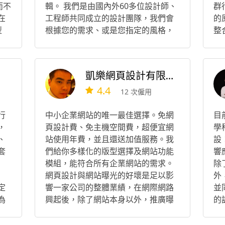
而不
輯。 我們是由國內外60多位設計師、
群
在
工程師共同成立的設計團隊，我們會
的
型
根據您的需求、或是您指定的風格，
整
為您安排最適合的設計師。
計
運
所
實
凱樂網頁設計有限公司
。
4.4
12 次僱用
行
中小企業網站的唯一最佳選擇。免網
目
，
頁設計費、免主機空間費，超便宜網
學
、
站使用年費，並且還送加值服務。我
設
套
們給你多樣化的版型選擇及網站功能
響
模組，能符合所有企業網站的需求。
除
網頁設計與網站曝光的好壞是足以影
外
定
響一家公司的整體業績，在網際網路
並
為
興起後，除了網站本身以外，推廣曝
的
光也是日趨重要，一個好的網頁設計
對
公司，除了要能為企業規劃一個好網
由