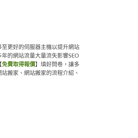
收費也會相對的便宜許多，當然，
質一定是做到您滿意為止的，歡迎
位前來詢問～
移至更好的伺服器主機以提升網站
年的網站流量大量流失影響SEO
【
免費取得報價
】填好問卷，讓多
網站搬家、網站搬家的流程介紹、