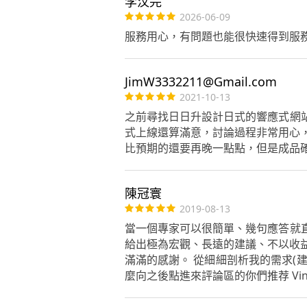
李汶芫
2026-06-09
服務用心，有問題也能很快速得到服務
JimW3332211@Gmail.com
2021-10-13
之前尋找日日升設計日式的響應式網
式上線還算滿意，討論過程非常用心
比預期的還要再晚一點點，但是成品
陳冠寰
2019-08-13
當一個專家可以很簡單、幾句應答就
給出極為宏觀、長遠的建議、不以收益為
滿滿的感謝。 從細細剖析我的需求(建
麼向之後點進來評論區的你們推荐 Vi