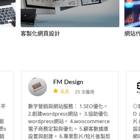
客製化網頁設計
網站
FM Design
4.6
25 次僱用
與平
數字營銷與網站服務： 1.SEO優化。
◎
2.創建wordpress網站。 3.協助優化
O
圖
wordpress網站。 4.woocommerce
片
悉s
電子商務定製與優化。 5.顧客數據庫
設
銷
設置與創建。 6.專業影片/短片後製剪
網