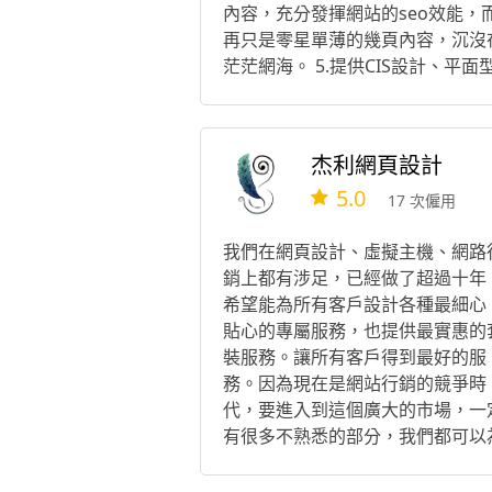
內容，充分發揮網站的seo效能，
再只是零星單薄的幾頁內容，沉沒
茫茫網海。 5.提供CIS設計、平面
錄、網站設計等一貫數位化設計服
務。 了解網站設計應該真正從企業
作開始衡量，平衡目標與資源，切
杰利網頁設計
提出對企業營運有幫助的設計方案
5.0
17 次僱用
我們在網頁設計、虛擬主機、網路
銷上都有涉足，已經做了超過十年
希望能為所有客戶設計各種最細心
貼心的專屬服務，也提供最實惠的
裝服務。讓所有客戶得到最好的服
務。因為現在是網站行銷的競爭時
代，要進入到這個廣大的市場，一
有很多不熟悉的部分，我們都可以
您照亮道路。