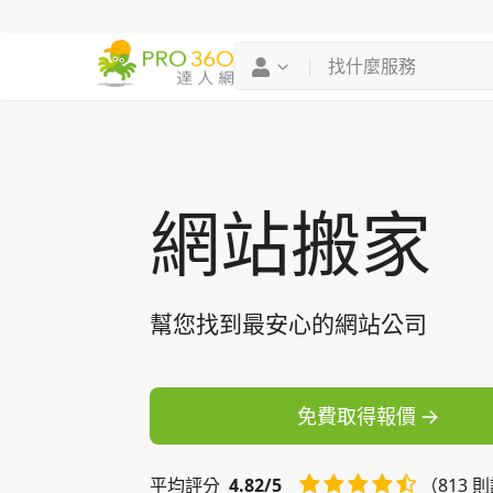
找專家
買服務
網站搬家
幫您找到最安心的網站公司
免費取得報價
平均
評分
4.82/5
（813 