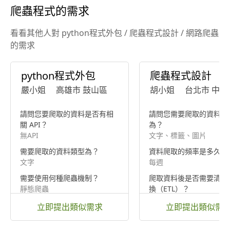
爬蟲程式的需求
看看其他人對 python程式外包 / 爬蟲程式設計 / 網路爬蟲
的需求
python程式外包
爬蟲程式設計
嚴小姐
高雄市 鼓山區
胡小姐
台北市 中山
請問您要爬取的資料是否有相
請問您需要爬取的資料類
關 API？
為？
無API
文字、標籤、圖片
需要爬取的資料類型為？
資料爬取的頻率是多久一
文字
每週
需要使用何種爬蟲機制？
爬取資料後是否需要清洗
靜態爬蟲
換（ETL）？
需要清洗、轉換
立即提出類似需求
立即提出類似需