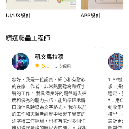
UI/UX設計
APP設計
精選爬蟲工程師
凱文馬拉穆
5.0
3 次僱用
您好，我是一位認真、細心和有耐心
1. **
的在家工作者，非常熱愛聽寫和逐字
求，提供
稿的工作。 我具備良好的鍵盤輸入速
穩定、更有效。 2. *
度和優秀的聽力技巧，能夠準確地將
*：用C
口頭信息轉錄為文字格式。 我在以前
動收集和分析資料。 
的工作和志願者經歷中積累了豐富的
模**：把
逐字稿工作經驗，也擁有處理多個任
設計更清晰、更好
務和遵守嚴格的時程表的能力。 我相
圖製作**