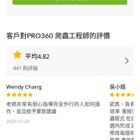
客戶對PRO360 爬蟲工程師的評價
平均4.82
441 則評論
Wendy Chang
吳小姐
老師非常有耐心指導完全外行的人如何操
認真、負責、
作，並且給予實質建議
效率 曾經同
蟲程式 在討
2026-07-24
週內完成 讓
修改每個細節
態度 真的無