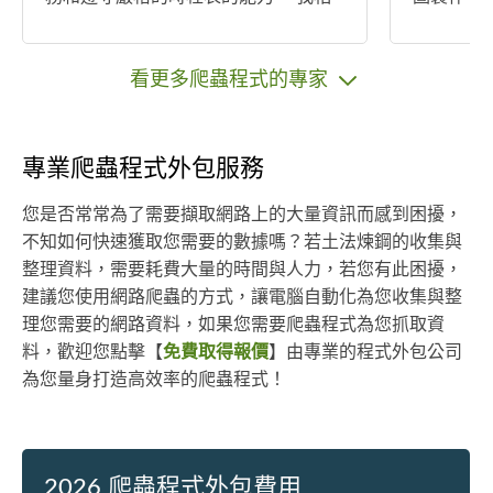
信這些技能和經驗可以讓我勝任這個
產品的組
工作，並且我對這個職位充滿熱情和
書更容易理解。 這些
興趣。 如果您給我這個機會，我會盡
持您的需
看更多爬蟲程式的專家
我最大的努力，為您的團隊貢獻自己
完成。
的力量。
專業爬蟲程式外包服務
您是否常常為了需要擷取網路上的大量資訊而感到困擾，
不知如何快速獲取您需要的數據嗎？若土法煉鋼的收集與
整理資料，需要耗費大量的時間與人力，若您有此困擾，
建議您使用網路爬蟲的方式，讓電腦自動化為您收集與整
理您需要的網路資料，如果您需要爬蟲程式為您抓取資
料，歡迎您點擊【
免費取得報價
】由專業的程式外包公司
為您量身打造高效率的爬蟲程式！
2026 爬蟲程式外包費用