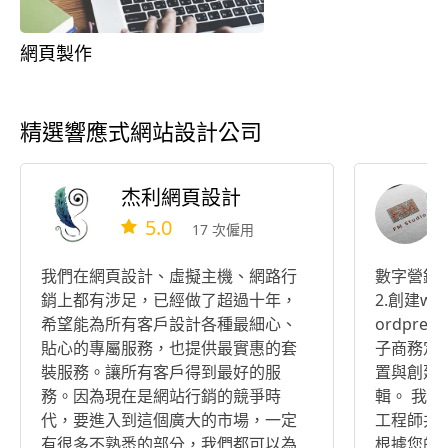
網頁製作
精選響應式網站設計公司
杰利網頁設計
5.0
17 次僱用
我們在網頁設計、虛擬主機、網路行
數字營銷與
銷上都有涉足，已經做了超過十年，
2.創建wo
希望能為所有客戶設計各種最細心、
ordpres
貼心的專屬服務，也提供最實惠的套
子商務定製
裝服務。讓所有客戶得到最好的服
置與創建。
務。因為現在是網站行銷的競爭時
輯。 我們
代，要進入到這個廣大的市場，一定
工程師共
有很多不熟悉的部分，我們都可以為
根據您的