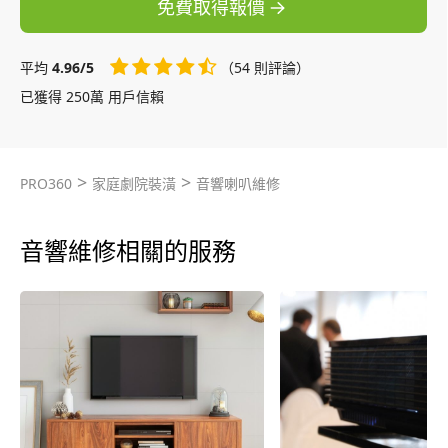
免費取得報價
平均
4.96/5
（54 則評論）
已獲得 250萬 用戶信賴
>
>
PRO360
家庭劇院裝潢
音響喇叭維修
音響維修相關的服務