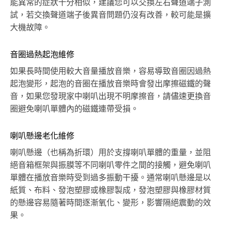
能異常的症狀十分相似，建議您可以交換左右聲道端子測
試，若交換聲道端子後異音問題仍沒有改善，較可能是擴
大機故障。
音圈過熱起泡維修
如果長時間使用較大音量播放音樂，容易導致音圈因過熱
起泡變形，起泡的音圈在播放音樂時會發出摩擦磁鐵的聲
音，如果您發現家中喇叭出現不明摩擦音，請儘速更換音
圈避免喇叭單體內的磁鐵連帶受損。
喇叭懸邊老化維修
喇叭懸邊（也稱為折環）用於支撐喇叭單體的重量，並阻
絕音箱框架與振膜等不同喇叭零件之間的接觸，避免喇叭
單體在播放音樂時受到過多振動干擾。通常喇叭懸邊是以
紙質、布料、發泡塑膠或橡膠製成，發泡塑膠與橡膠材質
的懸邊容易隨著時間逐漸氧化、變形，影響隔絕震動的效
果。