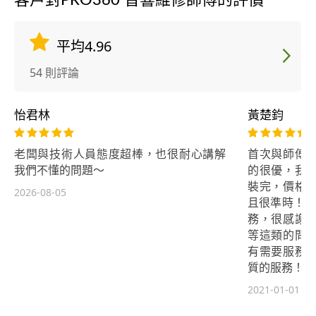
客戶對PRO360 音響維修師傅的評價
平均4.96
54 則評論
怡君林
黃楚鈞
老闆與技術人員態度超棒，也很耐心講解
首次與師傅
我們不懂的問題～
的很優，我
裝完，價格
2026-08-05
且很準時！今
務，很感謝
等這類的問
有需要服務
質的服務！
2021-01-01