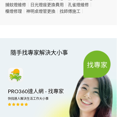
捕蚊燈維修
｜
日光燈座更換費用
｜
孔雀燈維修
｜
檯燈修理
｜
神明桌燈管更換
｜
找師傅施工
｜
隨手找專家解決大小事
PRO360達人網 - 找專家
快找達人解決生活工作大小事