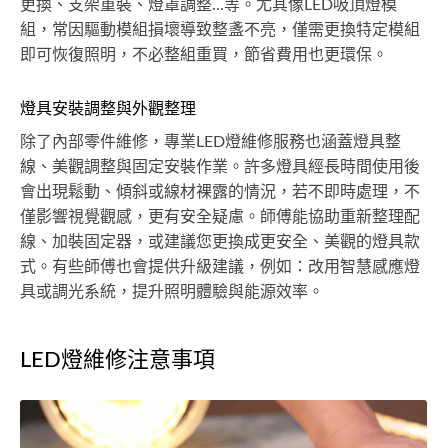
更換、支架重裝、燈罩調整...等。尤其像LED吸頂燈模
組，常因驅動模組損壞導致整盞不亮，僅需更換特定模組
即可恢復照明，不必整組重買，節省費用也更環保。
燈具安裝調整與外觀整理
除了內部零件維修，專業LED燈維修服務也涵蓋燈具整
線、美觀調整與固定安裝作業。許多燈具經長時間使用後
會出現鬆動、傾斜或線材裸露的情況，若不即時處理，不
僅影響視覺觀感，更有安全疑慮。師傅能協助重新整理配
線、加裝固定器，或建議您更換成更安全、美觀的燈具款
式。有些師傅也會提供升級建議，例如：改用智慧感應燈
具或調光系統，提升照明體驗與能源效率。
LED燈維修注意事項