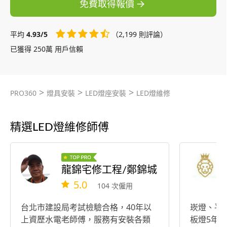
免費取得報價
平均
4.93/5
（2,199 則評論）
已獲得 250萬 用戶信賴
>
>
>
PRO360
燈具安裝
LED燈座安裝
LED燈維修
精選LED燈維修師傅
龍錦宅修工程/鄭錦城
5.0
104 次僱用
台北市建設局考試檢驗合格，40年以
崁燈、平板
上資歷水電老師傅，服務有安裝各類
板燈5年