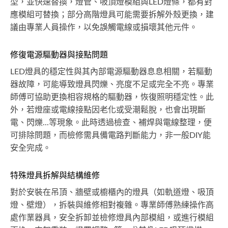
型，並快速替換，燈管、吸頂燈模組與LED燈條，都有對
應模組可替換；部分高階燈具可能需要拆解外殼更換，建
議由專業人員操作，以免誤觸電線或損壞其他元件。
修復電源驅動器與接點問題
LED燈具的穩定性與其內部電源驅動器息息相關，若驅動
器故障，可能導致燈具閃爍、亮度不足或完全不亮。專業
師傅可協助更換相容規格的驅動器，恢復照明穩定性。此
外，若燈座或電線接點因老化或受潮鬆脫，也會出現斷
電、閃爍...等現象。此時透過檢查、補焊與電線整理，便
可排除問題，而檢修需具備電路判斷能力，非一般DIY能
安全完成。
特殊燈具拆解與結構維修
對於安裝在吊頂、牆壁或櫥櫃內的燈具（如軌道燈、吸頂
燈、壁燈），拆裝與維修相對複雜。專業師傅熟練操作高
處作業器具，安全拆卸並檢修燈具內部模組，或進行模組