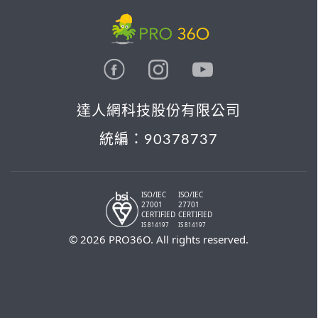
達人網科技股份有限公司
統編：90378737
ISO/IEC
ISO/IEC
27001
27701
CERTIFIED
CERTIFIED
IS 814197
IS 814197
© 2026 PRO36O. All rights reserved.