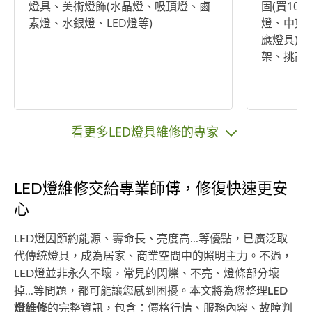
燈具、美術燈飾(水晶燈、吸頂燈、鹵
固(買10
素燈、水銀燈、LED燈等)
燈、中東
應燈具)
架、挑高
看更多LED燈具維修的專家
LED燈維修交給專業師傅，修復快速更安
心
LED燈因節約能源、壽命長、亮度高...等優點，已廣泛取
代傳統燈具，成為居家、商業空間中的照明主力。不過，
LED燈並非永久不壞，常見的閃爍、不亮、燈條部分壞
掉...等問題，都可能讓您感到困擾。本文將為您整理
LED
燈維修
的完整資訊，包含：價格行情、服務內容、故障判