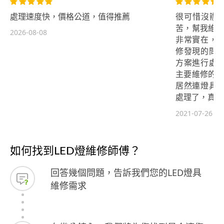
處理速度快，價格公道，值得推薦
很可惜沒辦法
苦，幫我維修
2026-08-08
非常實在，
修發現的問
方案進行處
主要維修的部
居然連燈具
處理了，真的
細心，真的
2021-07-26
謝Leo一併
謝感謝，您辛
如何找到LED燈維修師傅？
回答幾個問題，告訴我們您的LED燈具
維修需求