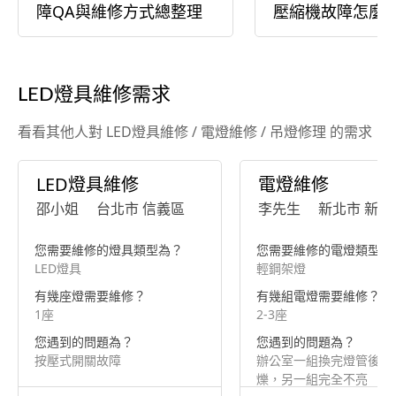
障QA與維修方式總整理
壓縮機故障怎麼
LED燈具維修需求
看看其他人對 LED燈具維修 / 電燈維修 / 吊燈修理 的需求
LED燈具維修
電燈維修
邵小姐
台北市 信義區
李先生
新北市 新莊
您需要維修的燈具類型為？
您需要維修的電燈類型為
LED燈具
輕鋼架燈
有幾座燈需要維修？
有幾組電燈需要維修？
1座
2-3座
您遇到的問題為？
您遇到的問題為？
按壓式開關故障
辦公室一組換完燈管後持
爍，另一組完全不亮