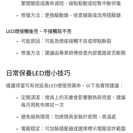
繁開關造成壽命減短、接點鬆動或短暫中斷供電
修復方法：更換驅動器、檢查線路或改用穩壓器
LED燈接觸後亮、不接觸就不亮
可能原因：可能為燈座接觸不良或焊點斷裂
修復方法：建議由專業師傅檢查內部電路是否斷開
日常保養LED燈小技巧
維護得當可有效延長LED燈使用壽命，以下為實用建議：
定期清潔：燈具上的灰塵會影響散熱與亮度，建議
每月用乾布擦拭一次
避免過熱環境：勿將燈具安裝於密閉、高溫處
電壓穩定：可加裝穩壓器或選擇標示電壓容許範圍