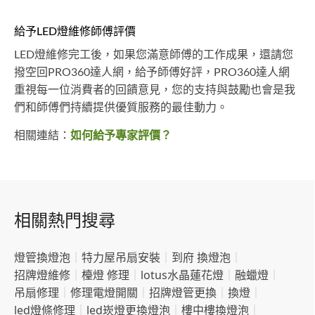
給予LED燈維修師傅評價
LED燈維修完工後，如果您滿意師傅的工作成果，還請您
撥空回PRO360達人網，給予師傅好評，PRO360達人網
重視每一位消費者的回饋意見，您的支持與鼓勵也會是我
們和師傅們持續提供優質服務的最佳動力。
相關連結：
如何給予專家評價？
相關熱門搜尋
燈管換燈泡
｜
特力屋吊扇安裝
｜
到府 換燈泡
｜
招牌燈維修
｜
檯燈 修理
｜
lotus水晶蓮花燈
｜
融蠟燈
｜
吊扇修理
｜
修理電燈開關
｜
招牌燈管更換
｜
換燈
｜
led燈條修理
｜
led崁燈更換燈泡
｜
樓中樓換燈泡
｜